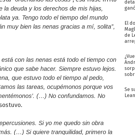
detal
ganó
 la deuda y los derechos de mis hijas,
próx
lata ya. Tengo todo el tiempo del mundo
El d
n muy bien las nenas gracias a mí, solita”,
Magl
de L
arre
¿Vue
 está con las nenas está todo el tiempo con
Andr
sorp
o único que sabe hacer. Siempre estuvo lejos.
sobr
ena, que estuvo todo el tiempo al pedo,
regr
rtamos las tareas, ocupémonos porque vos
Se s
Lean
ementémonos’. (…) No confundamos. No
 sostuvo.
epercusiones. Si yo me quedo sin obra
más. (…) Si quiere tranquilidad, primero la