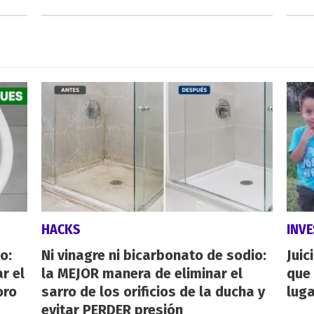
HACKS
INVE
o:
Ni vinagre ni bicarbonato de sodio:
Juic
r el
la MEJOR manera de eliminar el
que 
oro
sarro de los orificios de la ducha y
luga
evitar PERDER presión