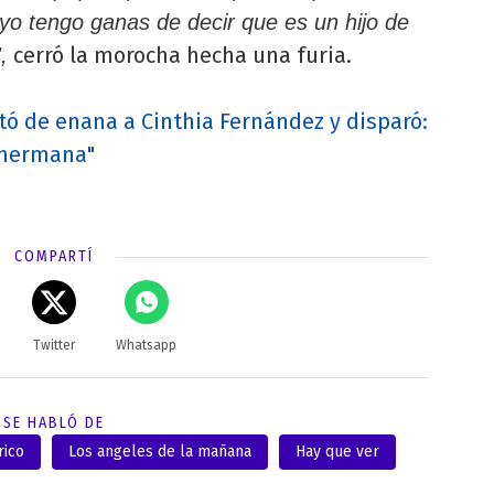
i yo tengo ganas de decir que es un hijo de
cerró la morocha hecha una furia.
,
ató de enana a Cinthia Fernández y disparó:
 hermana"
COMPARTÍ
Twitter
Whatsapp
SE HABLÓ DE
rico
Los angeles de la mañana
Hay que ver