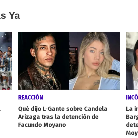
as Ya
REACCIÓN
INC
l
Qué dijo L-Gante sobre Candela
La i
Arizaga tras la detención de
Barg
Facundo Moyano
dete
Moy