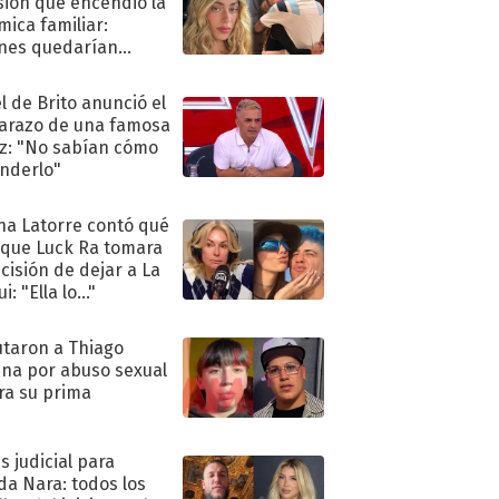
sión que encendió la
mica familiar:
nes quedarían
ra de su boda
l de Brito anunció el
razo de una famosa
iz: "No sabían cómo
nderlo"
na Latorre contó qué
 que Luck Ra tomara
ecisión de dejar a La
i: "Ella lo..."
taron a Thiago
na por abuso sexual
ra su prima
s judicial para
a Nara: todos los