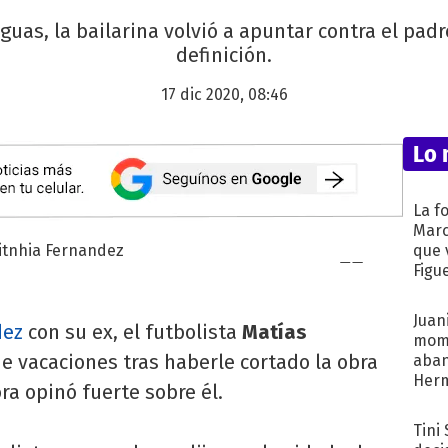
guas, la bailarina volvió a apuntar contra el padr
definición.
17 dic 2020, 08:46
Lo 
La f
Marc
que 
Figu
Juani
dez
con su ex, el futbolista
Matías
mome
de vacaciones tras haberle cortado la obra
aba
Her
ora opinó fuerte sobre él.
recib
Tini