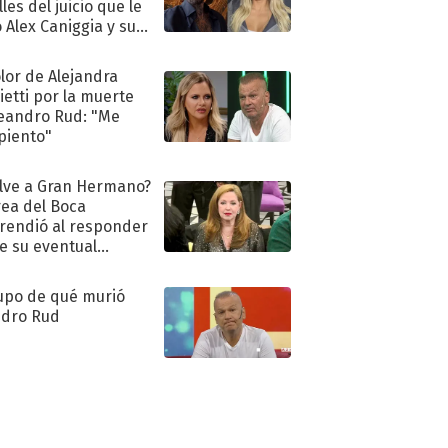
les del juicio que le
 Alex Caniggia y sus
imos pasos
olor de Alejandra
ietti por la muerte
eandro Rud: "Me
piento"
lve a Gran Hermano?
ea del Boca
rendió al responder
e su eventual
eso al reality
upo de qué murió
dro Rud