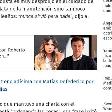
lista es muy desprolijo en el cuidado de
deci
polé
plata de la manutención sino tampoco
quié
pleaños:
, dijo al
afue
“nunca sirvió para nada”
.
Ánge
emba
actr
esco
 con Roberto
Yani
n..."
hizo
la d
Joaqu
Impu
z enojadísima con Matías Defederico por
Medi
cont
ijas
jo que mantuvo una charla con el
Revé
Wand
está “
, esa frase irritó
ordenando las cosas”