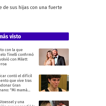
e de sus hijas con una fuerte
más visto
oto con la que
elo Tinelli confirmó
volvió con Milett
eroa
car contó el difícil
nto que vive tras
ndonar Gran
mano: "Mi mamá
ió..."
 Stoessel y una