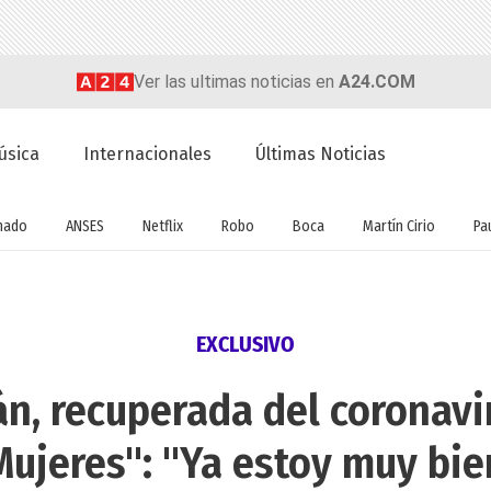
Ver las ultimas noticias en
A24.COM
úsica
Internacionales
Últimas Noticias
nado
ANSES
Netflix
Robo
Boca
Martín Cirio
Pa
EXCLUSIVO
n, recuperada del coronavi
Mujeres": "Ya estoy muy bie