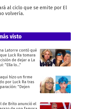
rá al ciclo que se emite por El
o volvería.
más visto
na Latorre contó qué
 que Luck Ra tomara
ecisión de dejar a La
i: "Ella lo..."
oaqui hizo un firme
do por Luck Ra tras
eparación: "Dejen
"
l de Brito anunció el
razo de una famosa