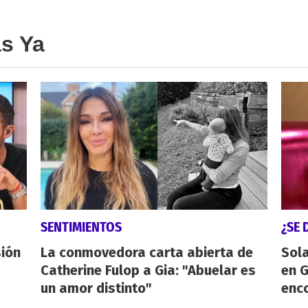
as Ya
SENTIMIENTOS
¿SE 
sión
La conmovedora carta abierta de
Sol
Catherine Fulop a Gia: "Abuelar es
en 
un amor distinto"
enco