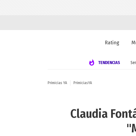
Rating
M
TENDENCIAS
Se
Primicias YA
PrimiciasYA
Claudia Fontá
"