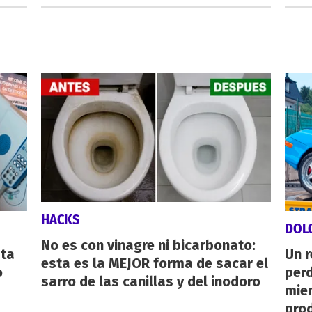
HACKS
DOL
No es con vinagre ni bicarbonato:
sta
Un 
esta es la MEJOR forma de sacar el
o
perd
sarro de las canillas y del inodoro
mie
pro