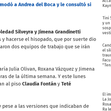
Acca
modó a Andrea del Boca y le consultó si
Kayn
cum
Tini 
y un
sosp
ledad Silveyra y Jimena Grandinetti
vest
 y hacerse el hisopado, que por suerte dio
Cand
aron dos equipos de trabajo que se irán
el si
trau
Facu
"Teng
María Julia Olivan, Roxana Vázquez y Jimena
ras de la última semana. Y este lunes
an al piso
Claudia Fontán
y
Teté
El i
La J
Rosa
y pese a las versiones que indicaban de
Ra l