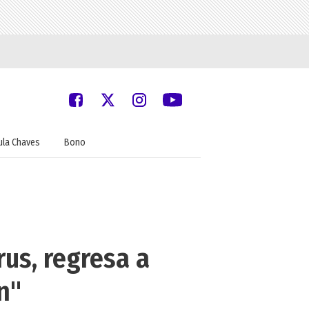
ula Chaves
Bono
rus, regresa a
n"