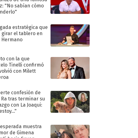
iz: "No sabían cómo
nderlo"
ugada estratégica que
 girar el tablero en
n Hermano
oto con la que
elo Tinelli confirmó
volvió con Milett
eroa
uerte confesión de
 Ra tras terminar su
azgo con La Joaqui:
stoy..."
nesperada muestra
mor de Gimena