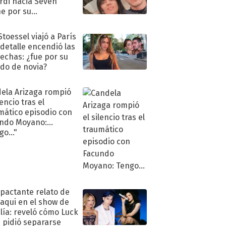
rdi hacia Seven
e por su
pleaños
Stoessel viajó a París
 detalle encendió las
echas: ¿fue por su
ido de novia?
ela Arizaga rompió
lencio tras el
mático episodio con
ndo Moyano:
o..."
mpactante relato de
oaqui en el show de
lía: reveló cómo Luck
e pidió separarse