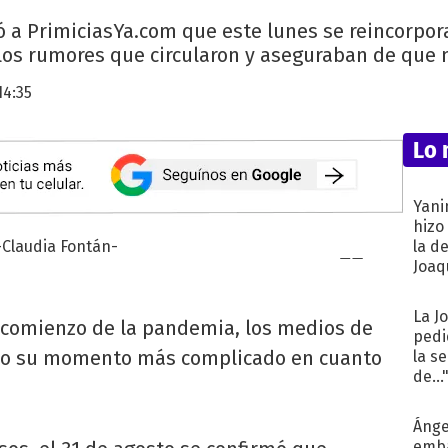
ró a PrimiciasYa.com que este lunes se reincorpora
 los rumores que circularon y aseguraban de que n
14:35
Lo 
Yani
hizo
la d
Joaqu
La J
 comienzo de la pandemia, los medios de
pedi
do su momento más complicado en cuanto
la s
de...
Ánge
emba