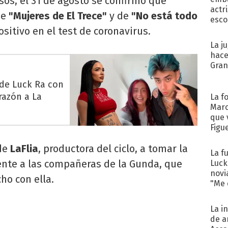
sos, el 31 de agosto se confirmó que
actr
de
"Mujeres de El Trece"
y de
"No está todo
esco
ositivo en el test de coronavirus.
La j
hace
Gra
 de Luck Ra con
razón a La
La f
Marc
que 
Figu
 de
LaFlia
, productora del ciclo, a tomar la
La f
ente a las compañeras de la Gunda, que
Luck
novi
ho con ella.
"Me e
La i
de a