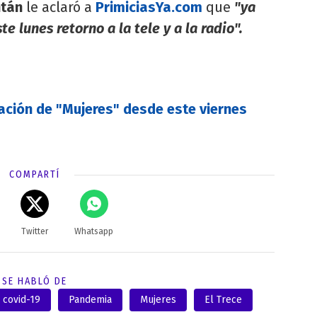
ntán
le aclaró a
PrimiciasYa.com
que
"ya
e lunes retorno a la tele y a la radio".
ración de "Mujeres" desde este viernes
COMPARTÍ
Twitter
Whatsapp
SE HABLÓ DE
covid-19
Pandemia
Mujeres
El Trece