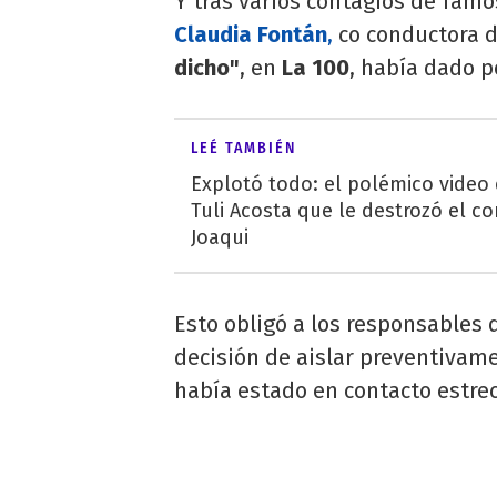
Y tras varios contagios de famo
Claudia Fontán
,
co conductora 
dicho"
, en
La 100
, había dado p
LEÉ TAMBIÉN
Explotó todo: el polémico video
Tuli Acosta que le destrozó el co
Joaqui
Esto obligó a los responsables
decisión de aislar preventivam
había estado en contacto estrec