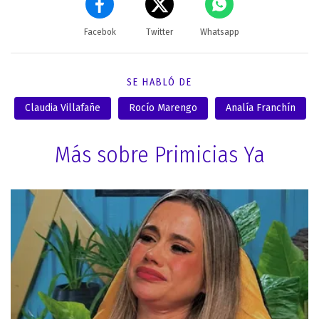
Facebok
Twitter
Whatsapp
SE HABLÓ DE
Claudia Villafañe
Rocío Marengo
Analía Franchín
Más sobre Primicias Ya