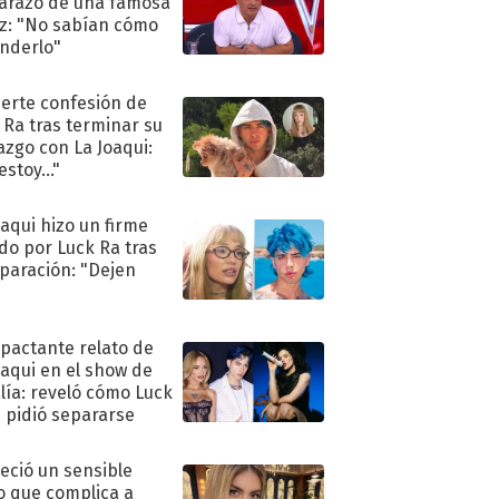
razo de una famosa
iz: "No sabían cómo
nderlo"
uerte confesión de
 Ra tras terminar su
azgo con La Joaqui:
stoy..."
oaqui hizo un firme
do por Luck Ra tras
eparación: "Dejen
"
mpactante relato de
oaqui en el show de
lía: reveló cómo Luck
e pidió separarse
eció un sensible
o que complica a