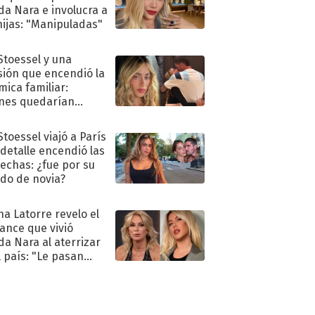
a Nara e involucra a
hijas: "Manipuladas"
 Stoessel y una
sión que encendió la
mica familiar:
nes quedarían
ra de su boda
Stoessel viajó a París
 detalle encendió las
echas: ¿fue por su
ido de novia?
na Latorre revelo el
ance que vivió
a Nara al aterrizar
l país: "Le pasan
s"