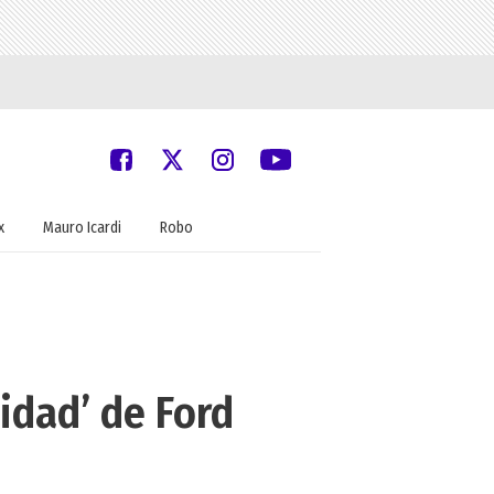
x
Mauro Icardi
Robo
idad’ de Ford