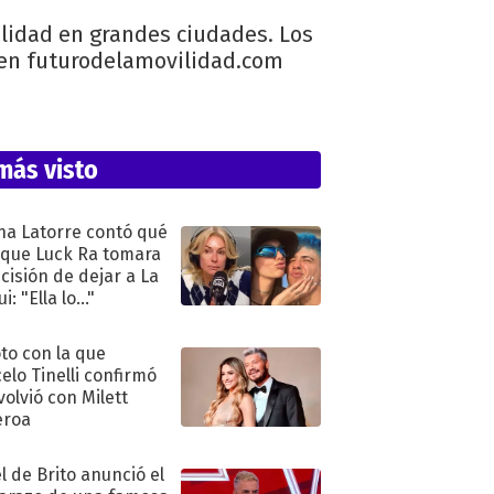
ilidad en grandes ciudades. Los
 en futurodelamovilidad.com
más visto
na Latorre contó qué
 que Luck Ra tomara
ecisión de dejar a La
i: "Ella lo..."
oto con la que
elo Tinelli confirmó
volvió con Milett
eroa
l de Brito anunció el