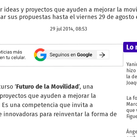
ar ideas y proyectos que ayuden a mejorar la mov
lar sus propuestas hasta el viernes 29 de agosto
29 jul 2014, 08:53
Lo 
Yani
hizo
la d
Joaqu
curso ‘
Futuro de la Movilidad
’, una
y proyectos que ayuden a mejorar la
La f
 Es una competencia que invita a
Marc
que 
e innovadoras para reinventar la forma de
Figu
Ánge