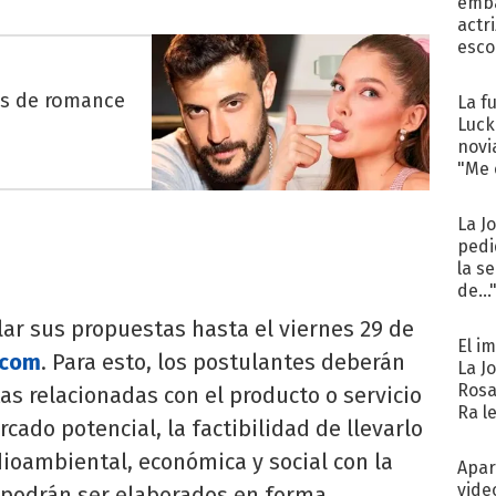
emba
actr
esco
es de romance
La f
Luck
novi
"Me e
La J
pedi
la s
de...
ar sus propuestas hasta el viernes 29 de
El i
.com
. Para esto, los postulantes deberán
La J
Rosa
s relacionadas con el producto o servicio
Ra l
cado potencial, la factibilidad de llevarlo
ioambiental, económica y social con la
Apar
vide
 podrán ser elaborados en forma