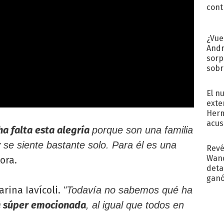
cont
¿Vue
Andr
sorp
sobr
regr
El n
exte
Herm
acus
a falta esta alegría
porque son una familia
Pinc
"Tra
se siente bastante solo. Para él es una
Revé
Wand
ora.
detal
ganó
próx
arina Iavícoli.
"Todavía no sabemos qué ha
á súper emocionada
, al igual que todos en