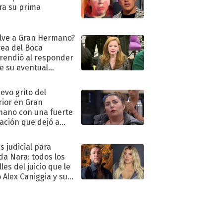
ra su prima
lve a Gran Hermano?
ea del Boca
rendió al responder
e su eventual
eso al reality
uevo grito del
rior en Gran
ano con una fuerte
ación que dejó a
oya en shock:
idora"
s judicial para
a Nara: todos los
les del juicio que le
 Alex Caniggia y sus
imos pasos