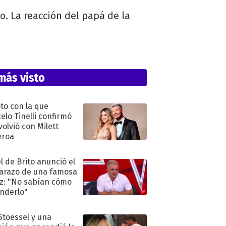
. La reacción del papá de la
más visto
oto con la que
elo Tinelli confirmó
volvió con Milett
eroa
l de Brito anunció el
razo de una famosa
iz: "No sabían cómo
nderlo"
 Stoessel y una