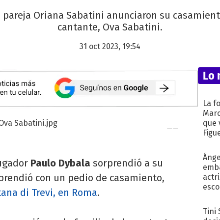
u pareja Oriana Sabatini anunciaron su casamiento
cantante, Ova Sabatini.
31 oct 2023, 19:54
Lo 
La f
Marc
que 
Figu
Ánge
jugador
Paulo Dybala
sorprendió a su
emba
orprendió con un pedio de casamiento,
actr
esco
tana di Trevi, en Roma
.
Tini