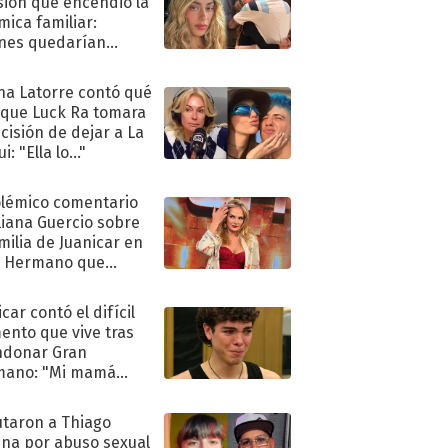
sión que encendió la
mica familiar:
nes quedarían
ra de su boda
na Latorre contó qué
 que Luck Ra tomara
ecisión de dejar a La
i: "Ella lo..."
olémico comentario
liana Guercio sobre
amilia de Juanicar en
n Hermano que
tó la furia en redes
car contó el difícil
nto que vive tras
ndonar Gran
mano: "Mi mamá
ió..."
taron a Thiago
na por abuso sexual