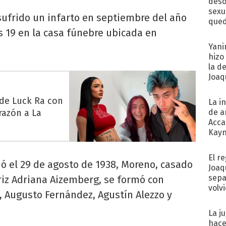
deso
sexu
 sufrido un infarto en septiembre del año
qued
s 19 en la casa fúnebre ubicada en
Yani
hizo
la d
Joaqu
 de Luck Ra con
La i
razón a La
de a
Acca
Kayn
cum
El r
ó el 29 de agosto de 1938, Moreno, casado
Joaq
sepa
riz Adriana Aizemberg, se formó con
volv
 Augusto Fernández, Agustín Alezzo y
La j
hace