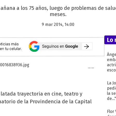
 mañana a los 75 años, luego de problemas de sal
meses.
9 mar 2014, 14:00
Lo 
Ánge
emba
actr
esco
La J
pedi
ilatada trayectoria en cine, teatro y
la s
de...
anatorio de la Provindencia de la Capital
Flor