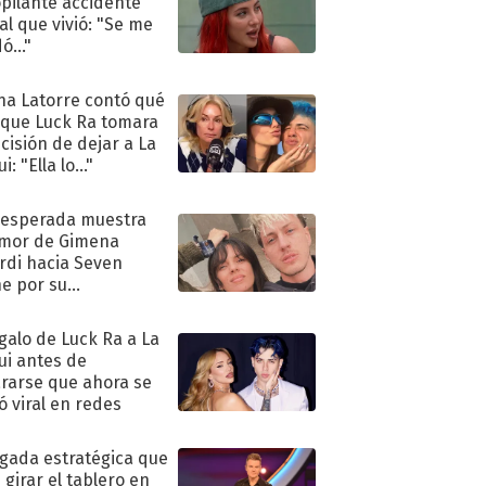
pilante accidente
al que vivió: "Se me
ó..."
na Latorre contó qué
 que Luck Ra tomara
ecisión de dejar a La
i: "Ella lo..."
nesperada muestra
mor de Gimena
rdi hacia Seven
e por su
pleaños
egalo de Luck Ra a La
ui antes de
rarse que ahora se
ió viral en redes
ugada estratégica que
 girar el tablero en