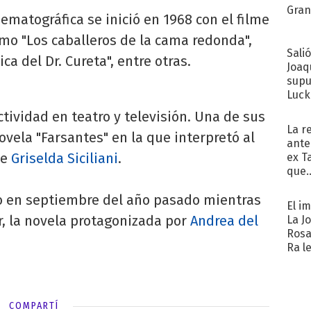
Gra
nematográfica se inició en 1968 con el filme
omo "Los caballeros de la cama redonda",
Sali
ica del Dr. Cureta", entre otras.
Joaq
supu
Luck
tividad en teatro y televisión. Una de sus
La r
ovela "Farsantes" en la que interpretó al
ante
de
Griselda Siciliani
.
ex T
que..
o en septiembre del año pasado mientras
El i
er, la novela protagonizada por
Andrea del
La J
Rosa
Ra l
COMPARTÍ