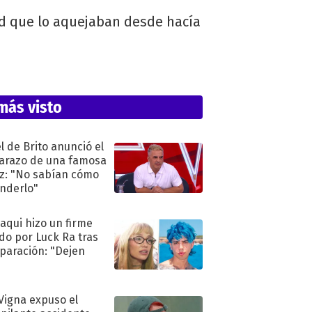
ud que lo aquejaban desde hacía
más visto
l de Brito anunció el
razo de una famosa
iz: "No sabían cómo
nderlo"
oaqui hizo un firme
do por Luck Ra tras
eparación: "Dejen
"
 Vigna expuso el