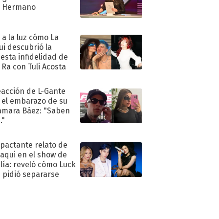
n Hermano
ó a la luz cómo La
ui descubrió la
esta infidelidad de
 Ra con Tuli Acosta
eacción de L-Gante
 el embarazo de su
amara Báez: "Saben
."
mpactante relato de
oaqui en el show de
lía: reveló cómo Luck
e pidió separarse