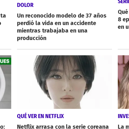
SERI
DOLOR
Qué 
sta
Un reconocido modelo de 37 años
8 ep
o
perdió la vida en un accidente
en u
mientras trabajaba en una
producción
QUÉ VER EN NETFLIX
INVE
o:
Netflix arrasa con la serie coreana
La 