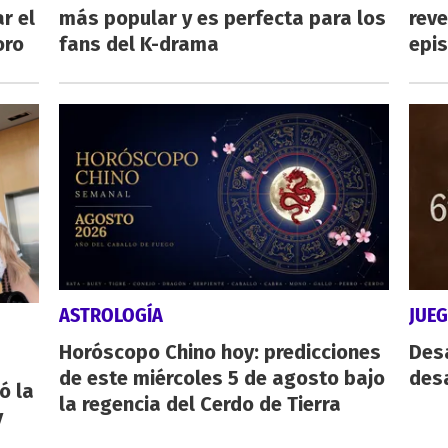
r el
más popular y es perfecta para los
reve
oro
fans del K-drama
epi
ASTROLOGÍA
JUE
Horóscopo Chino hoy: predicciones
Des
de este miércoles 5 de agosto bajo
desa
ó la
la regencia del Cerdo de Tierra
y