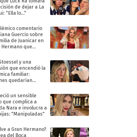
 que Luck Ra tomara
ecisión de dejar a La
i: "Ella lo..."
olémico comentario
liana Guercio sobre
amilia de Juanicar en
n Hermano que
tó la furia en redes
 Stoessel y una
sión que encendió la
mica familiar:
nes quedarían
ra de su boda
eció un sensible
o que complica a
a Nara e involucra a
hijas: "Manipuladas"
lve a Gran Hermano?
ea del Boca