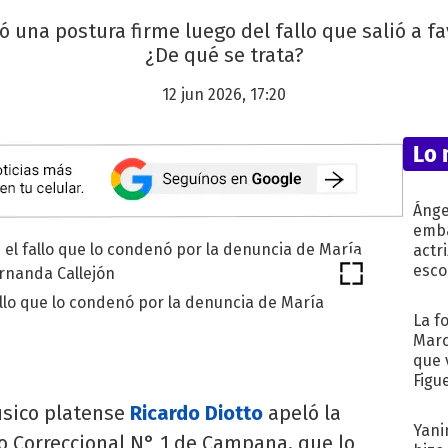
 una postura firme luego del fallo que salió a f
¿De qué se trata?
12 jun 2026, 17:20
Lo 
Ánge
emba
actr
esco
allo que lo condenó por la denuncia de María
La f
Marc
que 
Figu
sico platense
Ricardo Diotto
apeló la
Yani
o Correccional N° 1 de Campana, que lo