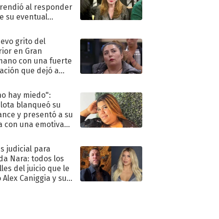
rendió al responder
e su eventual
eso al reality
uevo grito del
rior en Gran
ano con una fuerte
ación que dejó a
oya en shock:
idora"
no hay miedo":
lota blanqueó su
nce y presentó a su
a con una emotiva
aración de amor
s judicial para
a Nara: todos los
les del juicio que le
 Alex Caniggia y sus
imos pasos