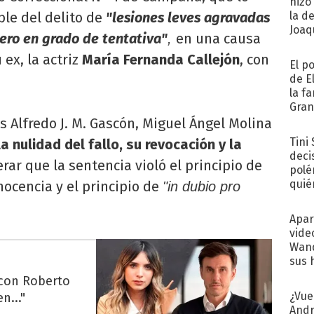
hizo
le del delito de
"lesiones leves agravadas
la d
Joaqu
nero en grado de tentativa"
en una causa
,
ex, la actriz
María Fernanda Callejón
, con
El p
de E
la f
Gra
desa
s Alfredo J. M. Gascón, Miguel Ángel Molina
Tini
la nulidad del fallo, su revocación y la
deci
erar que la sentencia violó el principio de
polé
quié
nocencia y el principio de
"in dubio pro
afue
Apar
vide
Wand
sus 
 con Roberto
¿Vue
n..."
Andr