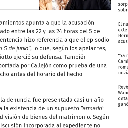
sorp
sobr
regr
namientos apunta a que la acusación
El n
exte
do entre las 22 y las 24 horas del 5 de
Herm
sentencia hizo referencia a que el episodio
acus
Pinc
, lo que, según los apelantes,
o 5 de junio"
"Tra
"Ya 
Diotto ejerció su defensa. También
Cami
portada por Callejón como prueba de una
roma
novi
ho antes del horario del hecho
decl
Revé
Wand
detal
la denuncia fue presentada casi un año
ganó
a la existencia de un supuesto
"armado"
próx
a división de bienes del matrimonio. Según
 discusión incorporada al expediente no