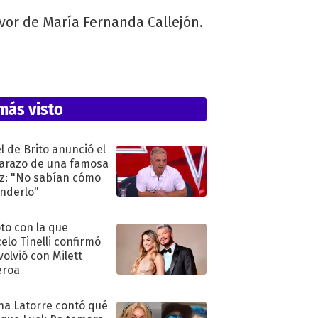
avor de María Fernanda Callejón.
más visto
l de Brito anunció el
razo de una famosa
iz: "No sabían cómo
nderlo"
oto con la que
elo Tinelli confirmó
volvió con Milett
eroa
na Latorre contó qué