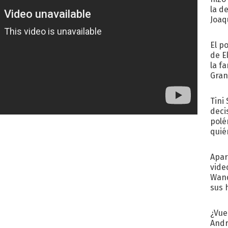
la d
Joaqu
El p
de E
la f
Gra
desa
Tini
deci
polé
quié
afue
Apar
vide
Wand
sus 
¿Vue
Andr