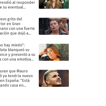
rendió al responder
e su eventual
eso al reality
uevo grito del
rior en Gran
ano con una fuerte
ación que dejó a
oya en shock:
idora"
no hay miedo":
lota blanqueó su
nce y presentó a su
a con una emotiva
aración de amor
uran que Mauro
di ya tendría nuevo
 en España: "Está
ando casa en
id"