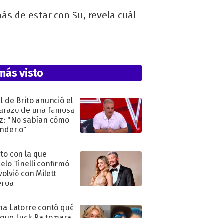
ás de estar con Su, revela cuál
más visto
l de Brito anunció el
razo de una famosa
iz: "No sabían cómo
nderlo"
oto con la que
elo Tinelli confirmó
volvió con Milett
eroa
na Latorre contó qué
 que Luck Ra tomara