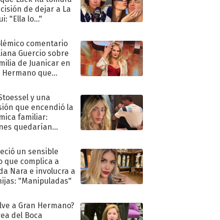
ecisión de dejar a La
i: "Ella lo..."
olémico comentario
liana Guercio sobre
amilia de Juanicar en
n Hermano que
tó la furia en redes
 Stoessel y una
sión que encendió la
mica familiar:
nes quedarían
ra de su boda
eció un sensible
o que complica a
a Nara e involucra a
hijas: "Manipuladas"
lve a Gran Hermano?
ea del Boca