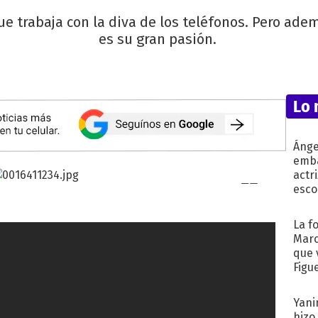
e trabaja con la diva de los teléfonos. Pero adem
es su gran pasión.
Lo 
Ánge
emba
actr
esco
La f
Marc
que 
Figu
Yani
hizo