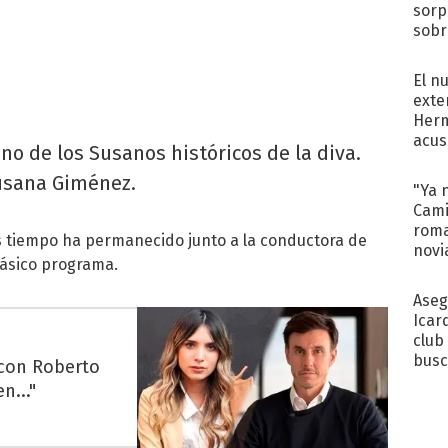
sorp
sobr
regr
El n
exte
Herm
acus
no de los Susanos históricos de la diva.
Pinc
Susana Giménez.
"Tra
"Ya 
Cami
roma
s tiempo ha permanecido junto a la conductora de
novi
lásico programa.
decl
Aseg
Icar
club
busc
 con Roberto
Madr
n..."