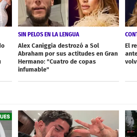
SIN PELOS EN LA LENGUA
CON
do
Alex Caniggia destrozó a Sol
El r
Abraham por sus actitudes en Gran
ant
u
Hermano: "Cuatro de copas
volv
infumable"