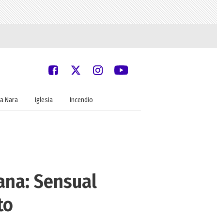
a Nara
Iglesia
Incendio
sana: Sensual
to