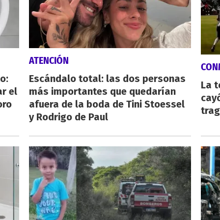
ATENCIÓN
CON
o:
Escándalo total: las dos personas
La 
r el
más importantes que quedarían
cayó
oro
afuera de la boda de Tini Stoessel
tra
y Rodrigo de Paul