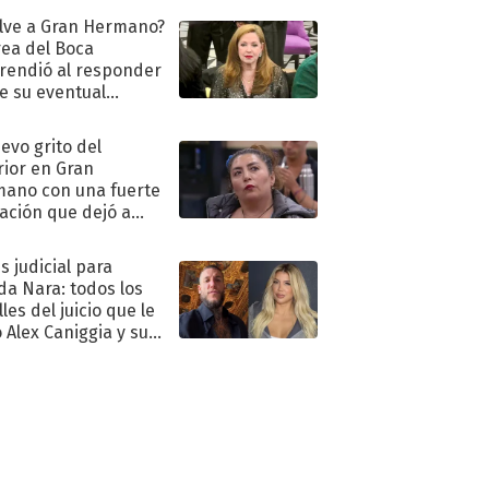
lve a Gran Hermano?
ea del Boca
rendió al responder
e su eventual
eso al reality
uevo grito del
rior en Gran
ano con una fuerte
ación que dejó a
oya en shock:
idora"
s judicial para
a Nara: todos los
les del juicio que le
 Alex Caniggia y sus
imos pasos