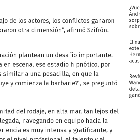
¿Vue
Andr
ajo de los actores, los conflictos ganaron
sorp
sobr
braron otra dimensión”, afirmó Szifrón.
regr
El n
exte
lmación plantean un desafío importante.
Herm
acus
 en escena, ese estadío hipnótico, por
Pinc
similar a una pesadilla, en que la
"Tra
Revé
iluye y comienza la barbarie?”, se preguntó
Wand
detal
ganó
próx
itad del rodaje, en alta mar, tan lejos del
llegada, navegando en equipo hacia la
iencia es muy intensa y gratificante, y
el nivel profesional, el talento y el