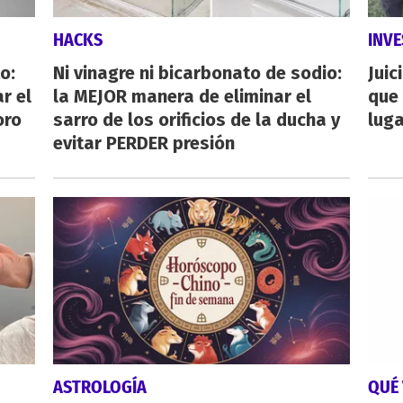
HACKS
INVE
o:
Ni vinagre ni bicarbonato de sodio:
Juic
r el
la MEJOR manera de eliminar el
que 
oro
sarro de los orificios de la ducha y
luga
evitar PERDER presión
ASTROLOGÍA
QUÉ 