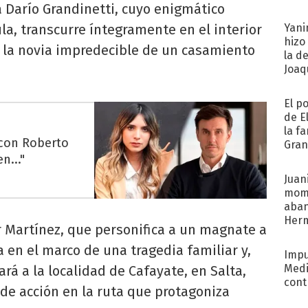
 Darío Grandinetti, cuyo enigmático
afue
la, transcurre íntegramente en el interior
Yani
hizo
o la novia impredecible de un casamiento
la d
Joaqu
El p
de E
la f
 con Roberto
Gra
n..."
desa
Juani
mome
aba
Her
ar Martínez, que personifica a un magnate a
recib
 en el marco de una tragedia familiar y,
Impu
Medi
ará a la localidad de Cafayate, en Salta,
cont
 de acción en la ruta que protagoniza