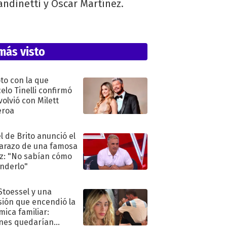
andinetti y Oscar Martínez.
más visto
oto con la que
elo Tinelli confirmó
volvió con Milett
eroa
l de Brito anunció el
razo de una famosa
iz: "No sabían cómo
nderlo"
 Stoessel y una
sión que encendió la
mica familiar:
nes quedarían