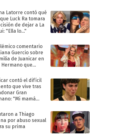
ra de su boda
na Latorre contó qué
 que Luck Ra tomara
ecisión de dejar a La
i: "Ella lo..."
olémico comentario
liana Guercio sobre
amilia de Juanicar en
n Hermano que
tó la furia en redes
car contó el difícil
nto que vive tras
ndonar Gran
mano: "Mi mamá
ió..."
taron a Thiago
na por abuso sexual
ra su prima