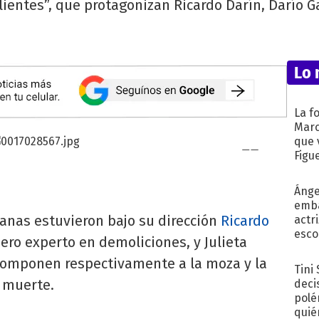
entes”, que protagonizan Ricardo Darín, Darío G
Lo 
La f
Marc
que 
Figu
Ánge
emba
anas estuvieron bajo su dirección
Ricardo
actr
esco
ero experto en demoliciones, y Julieta
 componen respectivamente a la moza y la
Tini
 muerte.
deci
polé
quié