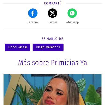
COMPARTÍ
Facebok
Twitter
Whatsapp
SE HABLÓ DE
Lionel Messi
Diego Maradona
Más sobre Primicias Ya