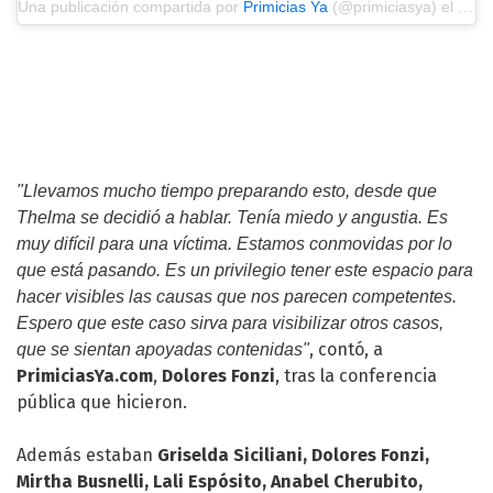
Una publicación compartida por
Primicias Ya
(@primiciasya) el
11 d
"Llevamos mucho tiempo preparando esto, desde que
Thelma se decidió a hablar. Tenía miedo y angustia. Es
muy difícil para una víctima. Estamos conmovidas por lo
que está pasando. Es un privilegio tener este espacio para
hacer visibles las causas que nos parecen competentes.
Espero que este caso sirva para visibilizar otros casos,
, contó, a
que se sientan apoyadas contenidas"
PrimiciasYa.com
,
Dolores Fonzi
, tras la conferencia
pública que hicieron.
Además estaban
Griselda Siciliani, Dolores Fonzi,
Mirtha Busnelli, Lali Espósito, Anabel Cherubito,