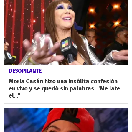
DESOPILANTE
Moria Casán hizo una insólita confesión
en vivo y se quedó sin palabras: "Me late
el..."