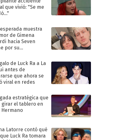
pilante accidente
al que vivió: "Se me
ó..."
nesperada muestra
mor de Gimena
rdi hacia Seven
e por su
pleaños
egalo de Luck Ra a La
ui antes de
rarse que ahora se
ió viral en redes
ugada estratégica que
 girar el tablero en
n Hermano
na Latorre contó qué
 que Luck Ra tomara