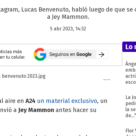
tagram, Lucas Benvenuto, habló luego de que se 
a Jey Mammon.
5 abr 2023, 14:32
Lo 
Ánge
emba
actr
esco
La J
l aire en
A24
un material exclusivo
, un
pedi
nvió a
Jey Mammon
antes hacer su
la s
de...
Flor