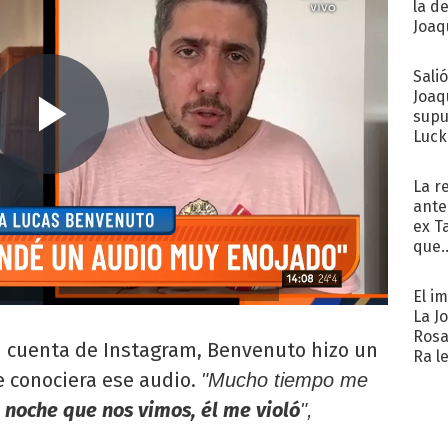
la d
Joaqu
Sali
Joaq
supu
Luck
La r
ante
ex T
que..
El i
La J
Rosa
su cuenta de Instagram, Benvenuto hizo un
Ra l
e conociera ese audio.
"Mucho tiempo me
 noche que nos vimos, él me violó
",