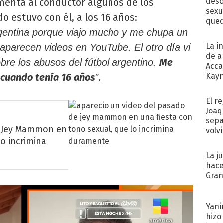
omenta al conductor algunos de los
deso
sexu
 estuvo con él, a los 16 años:
qued
rgentina porque viajo mucho y me chupa un
La i
aparecen videos en YouTube. El otro día vi
de a
Me
bre los abusos del fútbol argentino.
Acca
 cuando tenía 16 años
.
Kayn
"
cum
El r
Joaq
sepa
e Jey Mammon en
volv
lo incrimina
La j
hace
Gra
Yani
hizo