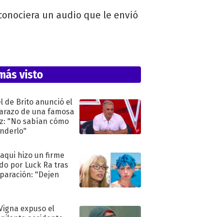
conociera un audio que le envió
más visto
l de Brito anunció el
razo de una famosa
iz: "No sabían cómo
nderlo"
oaqui hizo un firme
do por Luck Ra tras
eparación: "Dejen
"
 Vigna expuso el