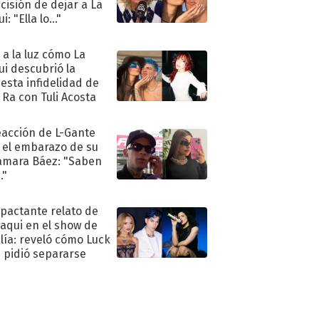
ecisión de dejar a La
i: "Ella lo..."
ó a la luz cómo La
ui descubrió la
esta infidelidad de
 Ra con Tuli Acosta
eacción de L-Gante
 el embarazo de su
amara Báez: "Saben
."
mpactante relato de
oaqui en el show de
lía: reveló cómo Luck
e pidió separarse