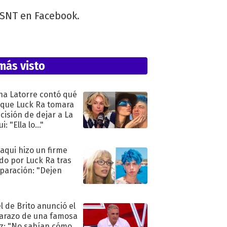
 SNT en Facebook.
más visto
na Latorre contó qué
 que Luck Ra tomara
ecisión de dejar a La
i: "Ella lo..."
oaqui hizo un firme
do por Luck Ra tras
eparación: "Dejen
"
l de Brito anunció el
razo de una famosa
iz: "No sabían cómo