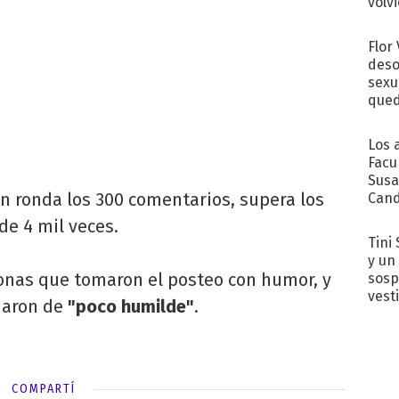
volv
Flor
deso
sexu
qued
Los 
Facu
Susa
n ronda los 300 comentarios, supera los
Cand
de s
de 4 mil veces.
sent
Tini 
y un
onas que tomaron el posteo con humor, y
sosp
vest
ldaron de
"poco humilde"
.
COMPARTÍ