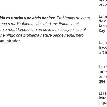
esco
La i
lido es Bracho y no Abdo Benítez
. Problemas de agua,
de a
aman a mí. Problemas de salud, me llaman a mí.
Acca
n a mí... Llámenle na un poco a mi tocayo si fue él
Kayn
 Che ningo che problema hetave pende hegui, pero
cum
comunicador.
La j
hace
Gra
La r
ante
ex T
que..
El r
Joaq
sepa