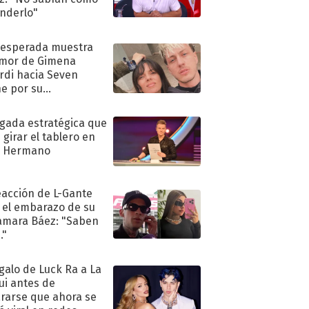
nderlo"
nesperada muestra
mor de Gimena
rdi hacia Seven
e por su
pleaños
ugada estratégica que
 girar el tablero en
n Hermano
eacción de L-Gante
 el embarazo de su
amara Báez: "Saben
."
egalo de Luck Ra a La
ui antes de
rarse que ahora se