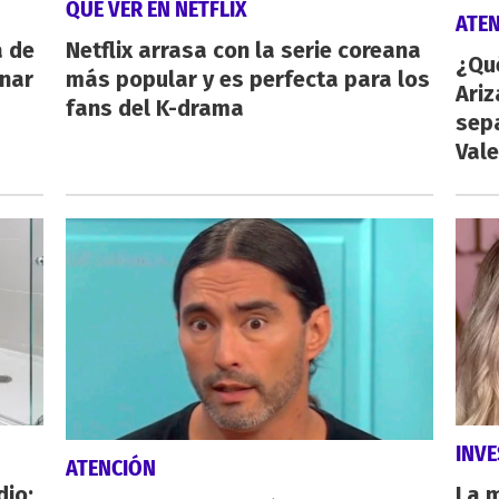
QUÉ VER EN NETFLIX
ATE
a de
Netflix arrasa con la serie coreana
¿Qu
inar
más popular y es perfecta para los
Ariz
fans del K-drama
sep
Vale
INVE
ATENCIÓN
dio:
La 