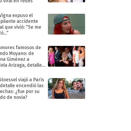
ió viral en redes
 Vigna expuso el
pilante accidente
al que vivió: "Se me
ó..."
amores famosos de
ndo Moyano: de
na Giménez a
ela Arizaga, detalles
u pasado
imental
Stoessel viajó a París
 detalle encendió las
echas: ¿fue por su
ido de novia?