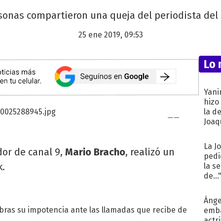
sonas compartieron una queja del periodista del
25 ene 2019, 09:53
Lo 
Yani
hizo
la d
Joaqu
La J
dor de canal 9,
Mario Bracho
, realizó un
pedi
k.
la s
de...
Ánge
bras su impotencia ante las llamadas que recibe de
emba
actr