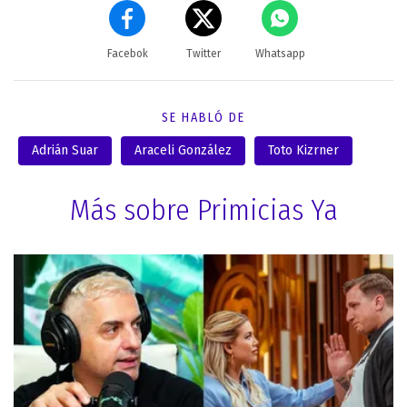
Facebok
Twitter
Whatsapp
SE HABLÓ DE
Adrián Suar
Araceli González
Toto Kizrner
Más sobre Primicias Ya