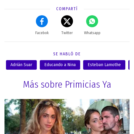
COMPARTÍ
Facebok
Twitter
Whatsapp
SE HABLÓ DE
Adrián Suar
Educando a Nina
Esteban Lamothe
Más sobre Primicias Ya