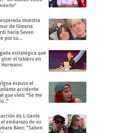
nderlo"
nesperada muestra
mor de Gimena
rdi hacia Seven
e por su
pleaños
ugada estratégica que
 girar el tablero en
n Hermano
 Vigna expuso el
pilante accidente
al que vivió: "Se me
ó..."
eacción de L-Gante
 el embarazo de su
amara Báez: "Saben