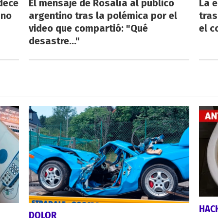
dece
El mensaje de Rosalía al público
La e
 no
argentino tras la polémica por el
tras
video que compartió: "Qué
el c
desastre..."
HAC
DOLOR