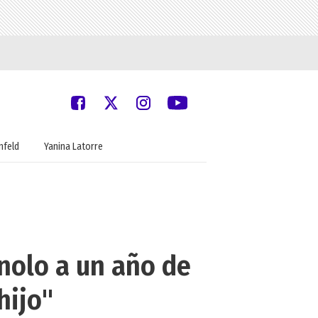
nfeld
Yanina Latorre
gnolo a un año de
hijo"