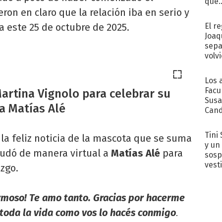
que..
ron en claro que la relación iba en serio y
El r
a este 25 de octubre de 2025.
Joaq
sepa
volv
Los 
Facu
artina Vignolo para celebrar su
Susa
a Matías Alé
Cand
de s
sent
Tini 
 la feliz noticia de la mascota que se suma
y un
udó de manera virtual a
Matías Alé
para
sosp
vest
zgo.
ermoso! Te amo tanto. Gracias por hacerme
e toda la vida como vos lo hacés conmigo
.