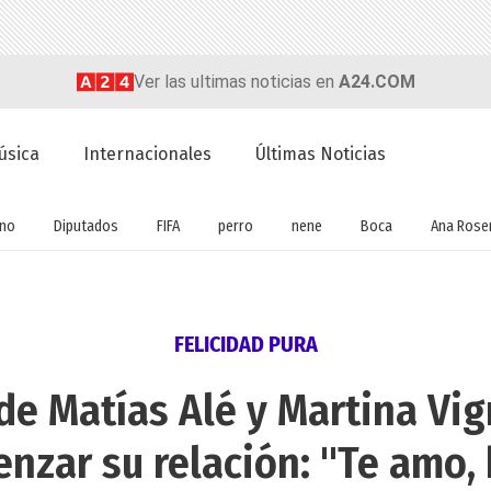
Ver las ultimas noticias en
A24.COM
úsica
Internacionales
Últimas Noticias
rno
Diputados
FIFA
perro
nene
Boca
Ana Rose
FELICIDAD PURA
de Matías Alé y Martina Vi
nzar su relación: "Te amo, 