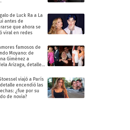
."
egalo de Luck Ra a La
ui antes de
rarse que ahora se
ió viral en redes
amores famosos de
ndo Moyano: de
na Giménez a
ela Arizaga, detalles
u pasado
imental
Stoessel viajó a París
 detalle encendió las
echas: ¿fue por su
ido de novia?