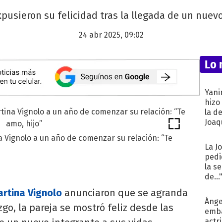
pusieron su felicidad tras la llegada de un nuevo
24 abr 2025, 09:02
Lo 
Yani
hizo
la d
Joaqu
a Vignolo a un año de comenzar su relación: “Te
La J
pedi
la s
de...
rtina Vignolo
anunciaron que se agranda
Ánge
zgo, la pareja se mostró feliz desde las
emba
actr