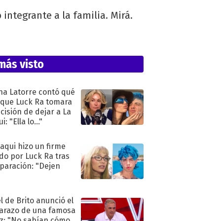
 integrante a la familia. Mirá.
más visto
na Latorre contó qué
 que Luck Ra tomara
ecisión de dejar a La
i: "Ella lo..."
oaqui hizo un firme
do por Luck Ra tras
eparación: "Dejen
"
l de Brito anunció el
razo de una famosa
iz: "No sabían cómo