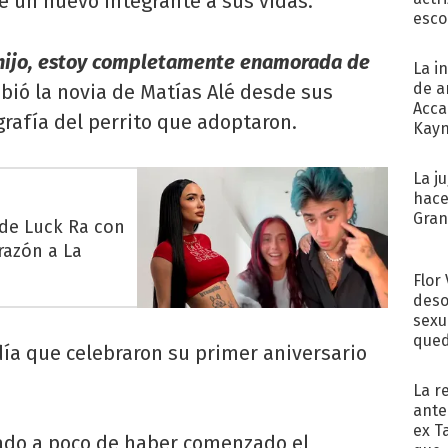
de un nuevo integrante a sus vidas.
esco
 hijo, estoy completamente enamorada de
La i
de a
ribió la novia de Matías Alé desde sus
Acca
grafía del perrito que adoptaron.
Kayn
cum
La j
hace
Gra
 de Luck Ra con
razón a La
Flor
deso
sexu
qued
día que celebraron su primer aniversario
La r
ante
ex T
sado a poco de haber comenzado el