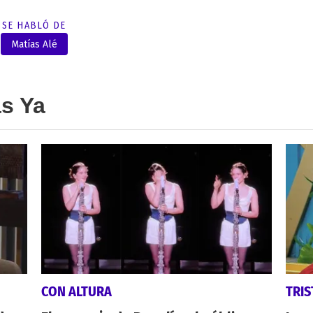
SE HABLÓ DE
Matías Alé
as Ya
CON ALTURA
TRIS