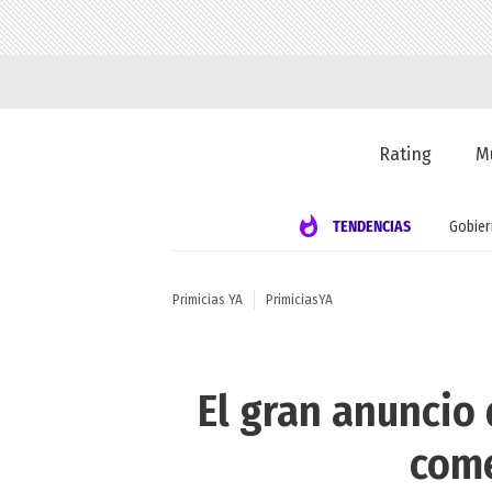
Rating
M
TENDENCIAS
Gobie
Primicias YA
PrimiciasYA
El gran anuncio 
come