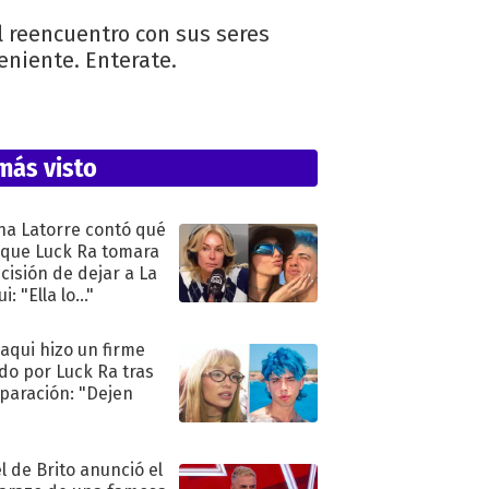
l reencuentro con sus seres
eniente. Enterate.
más visto
na Latorre contó qué
 que Luck Ra tomara
ecisión de dejar a La
i: "Ella lo..."
oaqui hizo un firme
do por Luck Ra tras
eparación: "Dejen
"
l de Brito anunció el