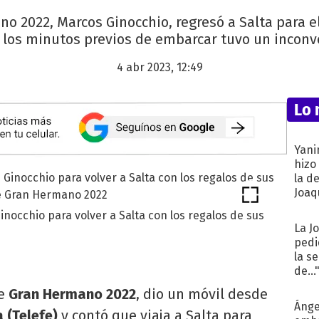
 2022, Marcos Ginocchio, regresó a Salta para e
 los minutos previos de embarcar tuvo un inconv
4 abr 2023, 12:49
Lo 
Yani
hizo
la d
Joaqu
inocchio para volver a Salta con los regalos de sus
La J
pedi
la s
de...
de
Gran Hermano 2022
, dio un móvil desde
Ánge
 (Telefe)
y contó que viaja a Salta para