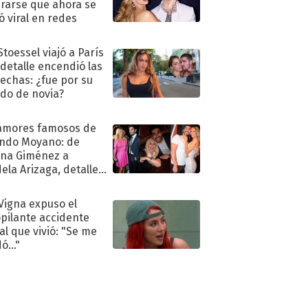
rarse que ahora se
ió viral en redes
Stoessel viajó a París
 detalle encendió las
echas: ¿fue por su
ido de novia?
amores famosos de
ndo Moyano: de
na Giménez a
ela Arizaga, detalles
u pasado
imental
 Vigna expuso el
pilante accidente
al que vivió: "Se me
ó..."