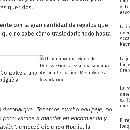
emba
res queridos.
actr
esco
ente con la gran cantidad de regalos que
La i
de a
es que no sabe cómo trasladarlo todo hasta
Acca
Kayn
cum
La j
hace
Gra
 González a una
bligué a
La r
ante
ex T
que..
nó Aeroparque. Tenemos mucho equipaje, no
n poco vamos a mandar en encomienda y
El r
Joaq
empezó diciendo Noelia, la
avión”,