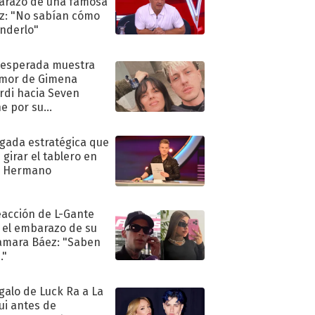
razo de una famosa
iz: "No sabían cómo
nderlo"
nesperada muestra
mor de Gimena
rdi hacia Seven
e por su
pleaños
ugada estratégica que
 girar el tablero en
n Hermano
eacción de L-Gante
 el embarazo de su
amara Báez: "Saben
."
egalo de Luck Ra a La
ui antes de