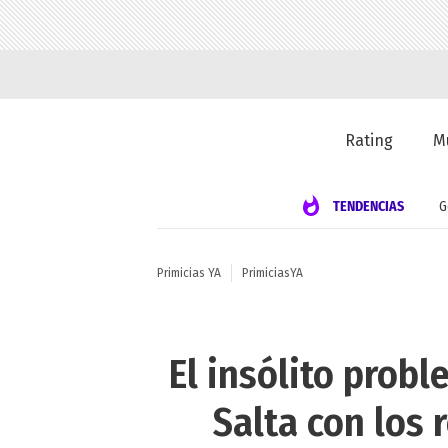
Rating
M
TENDENCIAS
G
Primicias YA
PrimiciasYA
El insólito prob
Salta con los