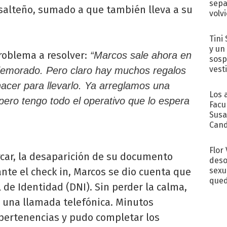
sepa
 salteño, sumado a que también lleva a su
volv
Tini 
y un
roblema a resolver:
“Marcos sale ahora en
sosp
vest
o demorado. Pero claro hay muchos regalos
cer para llevarlo. Ya arreglamos una
Los 
pero tengo todo el operativo que lo espera
Facu
Susa
Cand
de s
sent
Flor
car, la desaparición de su documento
deso
sexu
ante el check in, Marcos se dio cuenta que
qued
de Identidad (DNI). Sin perder la calma,
ó una llamada telefónica. Minutos
 pertenencias y pudo completar los