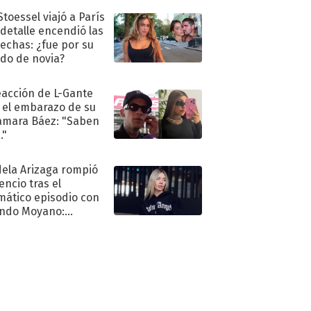
Stoessel viajó a París
 detalle encendió las
echas: ¿fue por su
ido de novia?
eacción de L-Gante
 el embarazo de su
amara Báez: "Saben
."
ela Arizaga rompió
lencio tras el
mático episodio con
ndo Moyano:
o..."