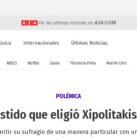
Ver las ultimas noticias en
A24.COM
úsica
Internacionales
Últimas Noticias
ANSES
Netflix
Lluvia
Florencia Peña
Martín Cirio
POLÉMICA
stido que eligió Xipolitakis
mitir su sufragio de una manera particular con un