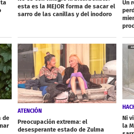
sta
Un 
esta es la MEJOR forma de sacar el
o
perd
sarro de las canillas y del inodoro
mie
pro
HAC
ATENCIÓN
a de
Ni v
Preocupación extrema: el
inar
la M
desesperante estado de Zulma
sarr