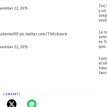
Tini 
vember 22, 2015
y un
sosp
vest
La r
sidente
!!!!!!
pic.twitter.com/T1I0LKuord
ante
ex T
que..
vember 22, 2015
Cand
el si
trau
Facu
"Teng
COMPARTÍ