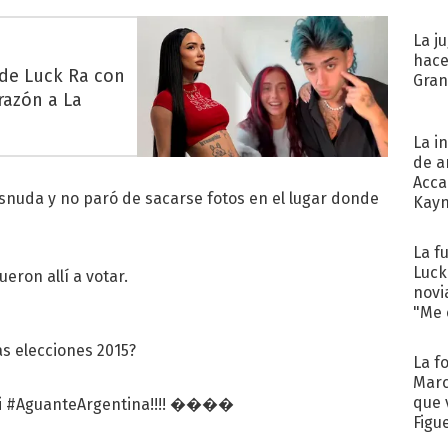
La j
hace
 de Luck Ra con
Gra
razón a La
La i
de a
Acca
esnuda y no paró de sacarse fotos en el lugar donde
Kayn
cum
La f
Luck
ueron allí a votar.
novi
"Me e
as elecciones 2015?
La f
Marc
que 
i
#AguanteArgentina
!!!! ����
Figu