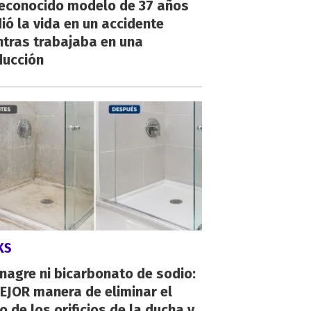
reconocido modelo de 37 años
ió la vida en un accidente
ntras trabajaba en una
ducción
KS
inagre ni bicarbonato de sodio:
EJOR manera de eliminar el
o de los orificios de la ducha y