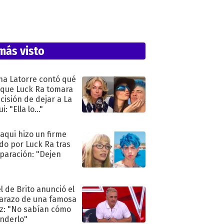
más visto
na Latorre contó qué
 que Luck Ra tomara
ecisión de dejar a La
i: "Ella lo..."
oaqui hizo un firme
do por Luck Ra tras
eparación: "Dejen
"
l de Brito anunció el
razo de una famosa
iz: "No sabían cómo
nderlo"