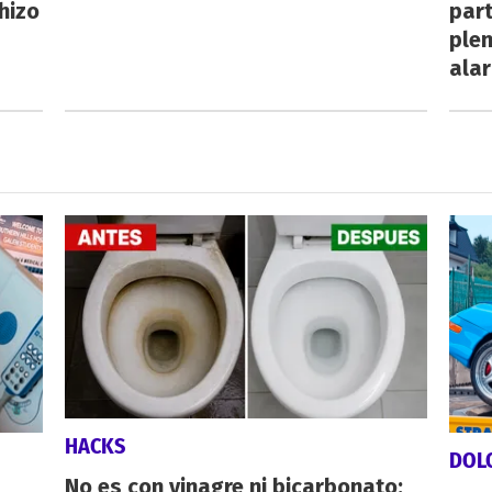
hizo
par
plen
ala
HACKS
DOL
No es con vinagre ni bicarbonato: