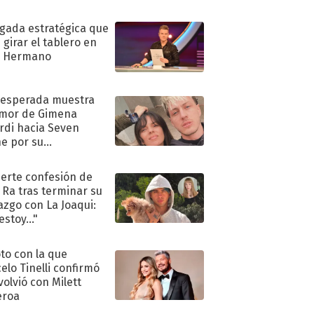
ugada estratégica que
 girar el tablero en
n Hermano
nesperada muestra
mor de Gimena
rdi hacia Seven
e por su
pleaños
uerte confesión de
 Ra tras terminar su
azgo con La Joaqui:
stoy..."
oto con la que
elo Tinelli confirmó
volvió con Milett
eroa