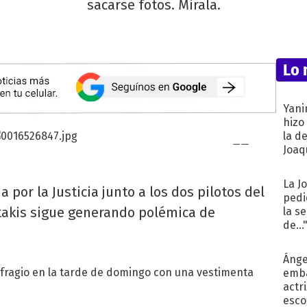
sacarse fotos. Mirala.
Lo 
Yani
hizo
la d
Joaqu
La J
por la Justicia junto a los dos pilotos del
pedi
litakis sigue generando polémica de
la s
de...
Ánge
sufragio en la tarde de domingo con una vestimenta
emba
actr
esco