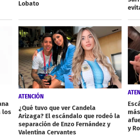
Lobato
evit
ATE
ATENCIÓN
eana
Escá
¿Qué tuvo que ver Candela
 los
más
Arizaga? El escándalo que rodeó la
afue
separación de Enzo Fernández y
y Ro
Valentina Cervantes