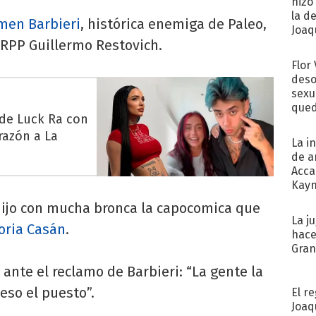
hizo
la d
men Barbieri
, histórica enemiga de Paleo,
Joaqu
RRPP Guillermo Restovich.
Flor
deso
sexu
qued
 de Luck Ra con
razón a La
La i
de a
Acca
Kayn
cum
dijo con mucha bronca la capocomica que
La j
oria Casán
.
hace
Gra
 ante el reclamo de Barbieri: “La gente la
 eso el puesto”.
El r
Joaq