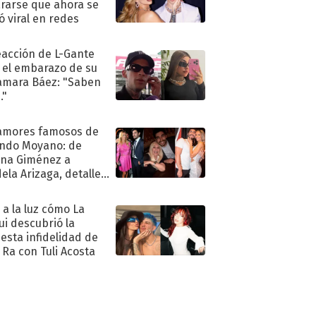
rarse que ahora se
ió viral en redes
eacción de L-Gante
 el embarazo de su
amara Báez: "Saben
."
amores famosos de
ndo Moyano: de
na Giménez a
ela Arizaga, detalles
u pasado
imental
ó a la luz cómo La
ui descubrió la
esta infidelidad de
 Ra con Tuli Acosta