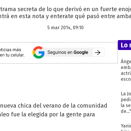
trama secreta de lo que derivó en un fuerte enoj
ntrá en esta nota y enterate qué pasó entre amba
5 mar 2014, 09:10
Lo 
Ánge
emba
actr
esco
La J
pedi
a nueva chica del verano de la comunidad
la s
de...
leo fue la elegida por la gente para
Yani