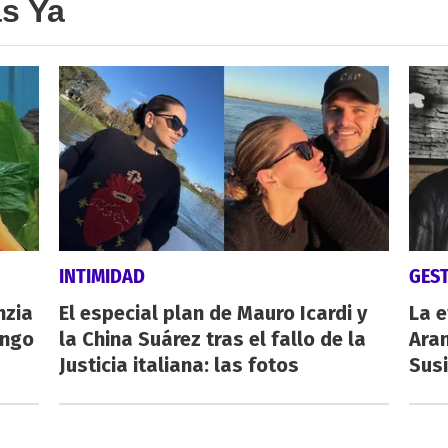
as Ya
INTIMIDAD
GES
nzia
El especial plan de Mauro Icardi y
La e
engo
la China Suárez tras el fallo de la
Aran
Justicia italiana: las fotos
Susi