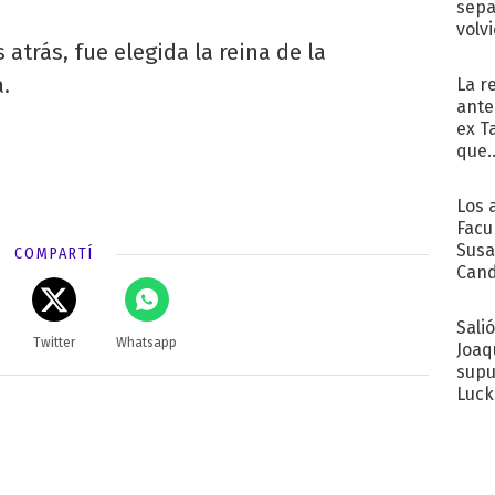
sepa
volv
atrás, fue elegida la reina de la
.
La r
ante
ex T
que..
Los 
Facu
Susa
COMPARTÍ
Cand
de s
sent
Sali
Twitter
Whatsapp
Joaq
supu
Luck