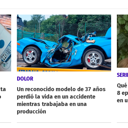
SERI
DOLOR
Qué 
sta
Un reconocido modelo de 37 años
8 ep
o
perdió la vida en un accidente
en u
mientras trabajaba en una
producción