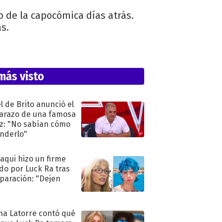
o de la capocómica días atrás.
s.
más visto
l de Brito anunció el
razo de una famosa
iz: "No sabían cómo
nderlo"
oaqui hizo un firme
do por Luck Ra tras
eparación: "Dejen
"
na Latorre contó qué