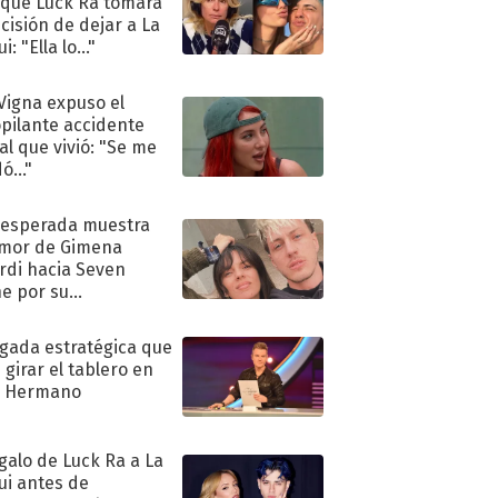
 que Luck Ra tomara
ecisión de dejar a La
i: "Ella lo..."
 Vigna expuso el
pilante accidente
al que vivió: "Se me
ó..."
nesperada muestra
mor de Gimena
rdi hacia Seven
e por su
pleaños
ugada estratégica que
 girar el tablero en
n Hermano
egalo de Luck Ra a La
ui antes de