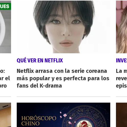
QUÉ VER EN NETFLIX
INVE
o:
Netflix arrasa con la serie coreana
La 
r el
más popular y es perfecta para los
reve
oro
fans del K-drama
epi