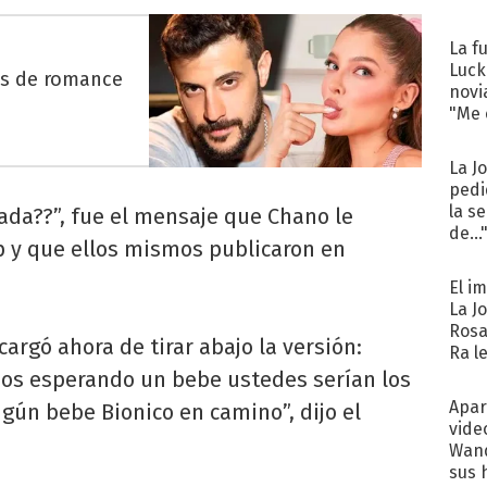
La f
Luck
es de romance
novi
"Me e
La J
pedi
la s
ada??”, fue el mensaje que Chano le
de...
 y que ellos mismos publicaron en
El i
La J
Rosa
argó ahora de tirar abajo la versión:
Ra l
os esperando un bebe ustedes serían los
Apar
gún bebe Bionico en camino”, dijo el
vide
Wand
sus 