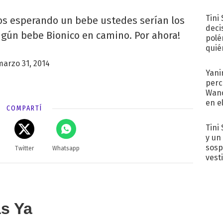
Tini
os esperando un bebe ustedes serían los
deci
ngún bebe Bionico en camino. Por ahora!
polé
quié
afue
marzo 31, 2014
Yani
perc
Wand
en e
COMPARTÍ
toda
Tini 
y un
sosp
Twitter
Whatsapp
vest
as Ya