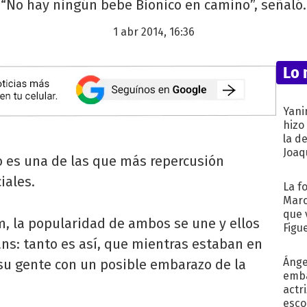
“No hay ningún bebe Bionico en camino”, señaló.
1 abr 2014, 16:36
Lo 
Yani
hizo
la d
Joaqu
 es una de las que más repercusión
iales.
La f
Marc
que 
m, la popularidad de ambos se une y ellos
Figu
ns: tanto es así, que mientras estaban en
Ánge
a su gente con un posible embarazo de la
emba
actr
esco