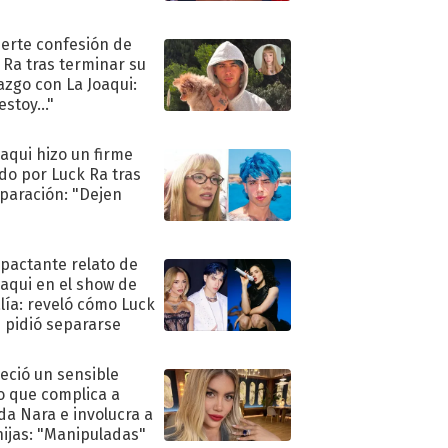
uerte confesión de
 Ra tras terminar su
azgo con La Joaqui:
stoy..."
oaqui hizo un firme
do por Luck Ra tras
eparación: "Dejen
"
mpactante relato de
oaqui en el show de
lía: reveló cómo Luck
e pidió separarse
eció un sensible
o que complica a
a Nara e involucra a
hijas: "Manipuladas"