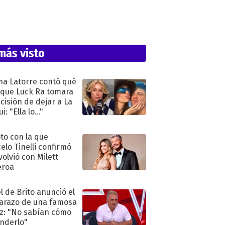
más visto
na Latorre contó qué
 que Luck Ra tomara
ecisión de dejar a La
i: "Ella lo..."
oto con la que
elo Tinelli confirmó
volvió con Milett
eroa
l de Brito anunció el
razo de una famosa
iz: "No sabían cómo
nderlo"