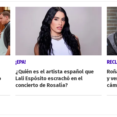
¡EPA!
REC
¿Quién es el artista español que
Roñ
o
Lali Espósito escrachó en el
y ve
concierto de Rosalía?
cám