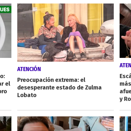
ATE
ATENCIÓN
o:
Escá
Preocupación extrema: el
r el
más
desesperante estado de Zulma
oro
afue
Lobato
y Ro