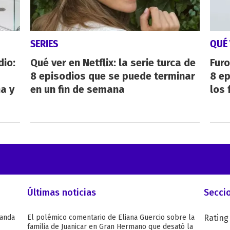
SERIES
QUÉ 
dio:
Qué ver en Netflix: la serie turca de
Furo
8 episodios que se puede terminar
8 ep
ha y
en un fin de semana
los 
Últimas noticias
Secci
Wanda
El polémico comentario de Eliana Guercio sobre la
Rating
familia de Juanicar en Gran Hermano que desató la