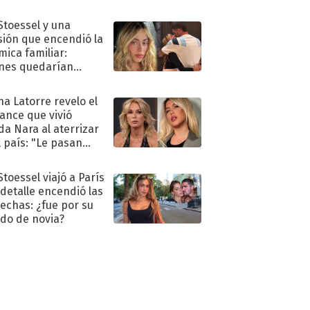
 Stoessel y una
sión que encendió la
mica familiar:
nes quedarían
ra de su boda
na Latorre revelo el
ance que vivió
a Nara al aterrizar
l país: "Le pasan
s"
Stoessel viajó a París
 detalle encendió las
echas: ¿fue por su
ido de novia?