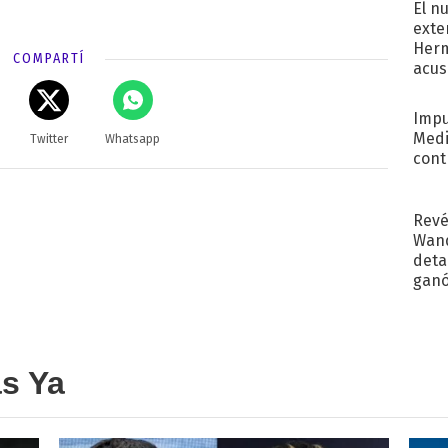
El n
exte
Herm
COMPARTÍ
acus
Pinc
"Tra
Impu
Medi
Twitter
Whatsapp
cont
Revé
Wand
detal
ganó
próx
as Ya