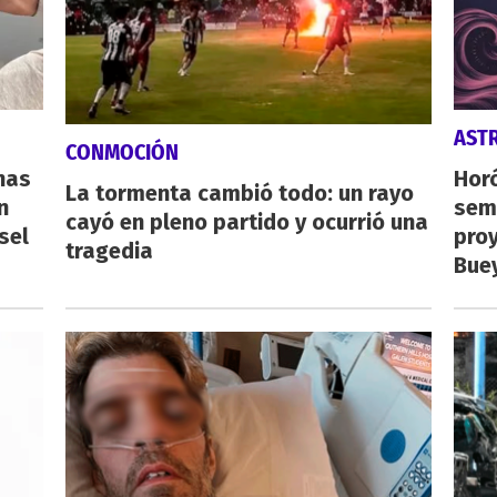
AST
CONMOCIÓN
nas
Horó
La tormenta cambió todo: un rayo
n
sema
cayó en pleno partido y ocurrió una
sel
proy
tragedia
Buey