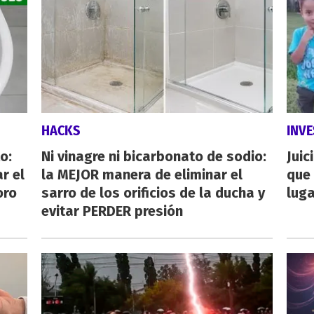
HACKS
INVE
o:
Ni vinagre ni bicarbonato de sodio:
Juic
r el
la MEJOR manera de eliminar el
que 
oro
sarro de los orificios de la ducha y
luga
evitar PERDER presión