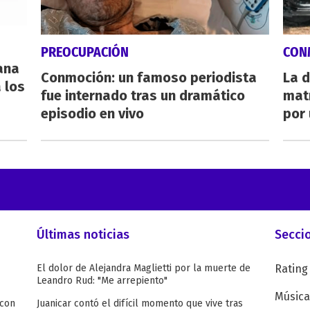
PREOCUPACIÓN
CON
eana
Conmoción: un famoso periodista
La d
 los
fue internado tras un dramático
mat
episodio en vivo
por 
Últimas noticias
Secci
El dolor de Alejandra Maglietti por la muerte de
Rating
Leandro Rud: "Me arrepiento"
Música
 con
Juanicar contó el difícil momento que vive tras