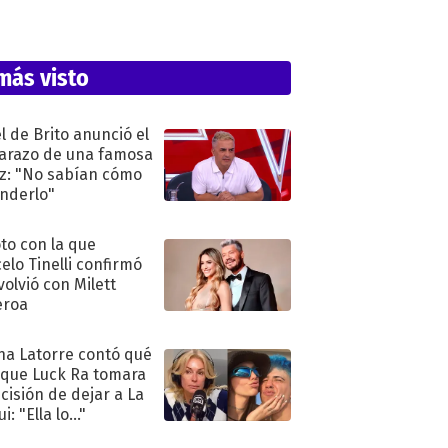
más visto
l de Brito anunció el
razo de una famosa
iz: "No sabían cómo
nderlo"
oto con la que
elo Tinelli confirmó
volvió con Milett
eroa
na Latorre contó qué
 que Luck Ra tomara
ecisión de dejar a La
i: "Ella lo..."