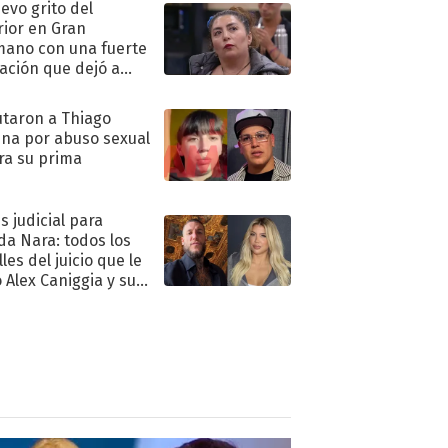
uevo grito del
rior en Gran
ano con una fuerte
ación que dejó a
oya en shock:
idora"
taron a Thiago
na por abuso sexual
ra su prima
s judicial para
a Nara: todos los
les del juicio que le
 Alex Caniggia y sus
imos pasos