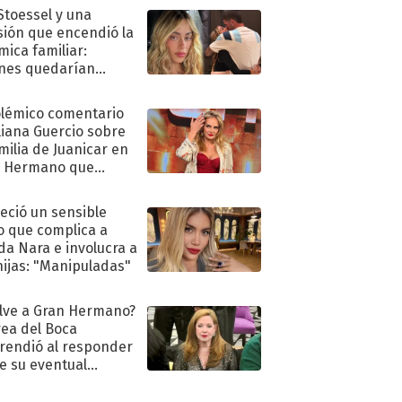
 Stoessel y una
sión que encendió la
mica familiar:
nes quedarían
ra de su boda
olémico comentario
liana Guercio sobre
amilia de Juanicar en
n Hermano que
tó la furia en redes
eció un sensible
o que complica a
a Nara e involucra a
hijas: "Manipuladas"
lve a Gran Hermano?
ea del Boca
rendió al responder
e su eventual
eso al reality