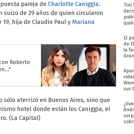
supuesta pareja de
Charlotte Caniggia
.
Tini
deci
n suizo de 29 años de quien circularon
polé
e 19, hija de Claudio Paul y
Mariana
quié
afue
El p
de E
la f
Gra
 con Roberto
desa
n..."
Apar
vide
Wand
sus 
 sólo aterrizó en Buenos Aires, sino que
¿Vue
smo hotel donde están los Caniggia, el
Andr
sorp
o. (La Capital)
sobr
regr