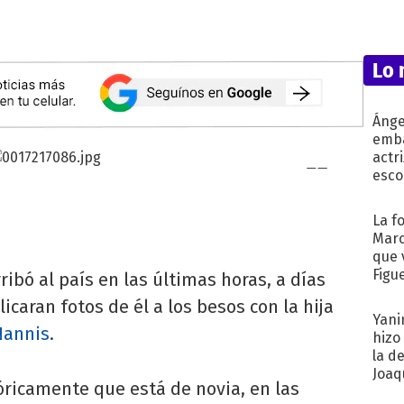
Lo 
Ánge
emba
actr
esco
La f
Marc
que 
Figu
rribó al país en las últimas horas, a días
icaran fotos de él a los besos con la hija
Yani
Nannis
.
hizo
la d
Joaqu
óricamente que está de novia, en las