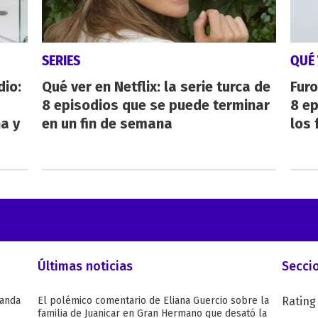
SERIES
QUÉ 
dio:
Qué ver en Netflix: la serie turca de
Furo
8 episodios que se puede terminar
8 ep
ha y
en un fin de semana
los 
Últimas noticias
Secci
Wanda
El polémico comentario de Eliana Guercio sobre la
Rating
familia de Juanicar en Gran Hermano que desató la