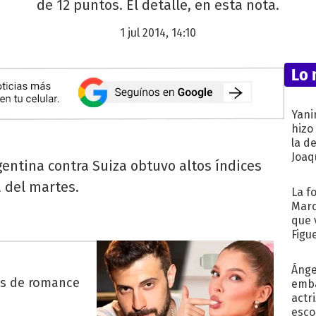
de 12 puntos. El detalle, en esta nota.
1 jul 2014, 14:10
Lo 
Yani
hizo
la d
Joaqu
gentina contra Suiza obtuvo altos índices
 del martes.
La f
Marc
que 
Figu
Ánge
es de romance
emba
actr
esco