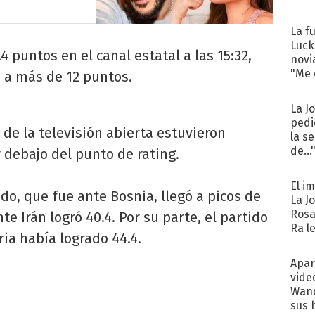
La f
Luck
4 puntos en el canal estatal a las 15:32,
novi
"Me e
ó a más de 12 puntos.
La J
pedi
 de la televisión abierta estuvieron
la s
de...
r debajo del punto de rating.
El i
o, que fue ante Bosnia, llegó a picos de
La J
Rosa
e Irán logró 40.4. Por su parte, el partido
Ra l
ia había logrado 44.4.
Apar
vide
Wand
sus 