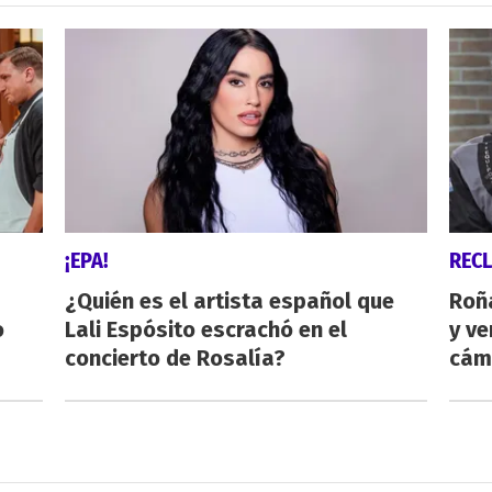
¡EPA!
REC
¿Quién es el artista español que
Roñ
o
Lali Espósito escrachó en el
y ve
concierto de Rosalía?
cám