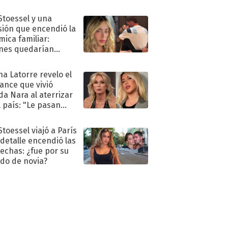
 Stoessel y una
sión que encendió la
mica familiar:
nes quedarían
ra de su boda
na Latorre revelo el
ance que vivió
a Nara al aterrizar
l país: "Le pasan
s"
Stoessel viajó a París
 detalle encendió las
echas: ¿fue por su
ido de novia?