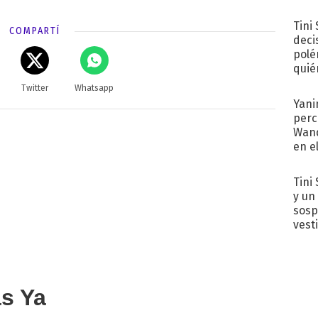
Tini
COMPARTÍ
deci
polé
quié
afue
Twitter
Whatsapp
Yani
perc
Wand
en e
toda
Tini 
y un
sosp
vest
as Ya