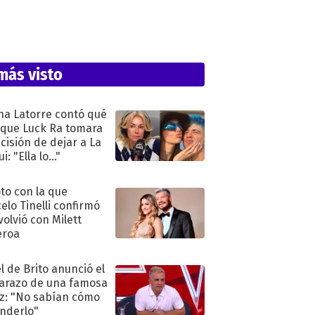
más visto
na Latorre contó qué
 que Luck Ra tomara
ecisión de dejar a La
i: "Ella lo..."
oto con la que
elo Tinelli confirmó
volvió con Milett
eroa
l de Brito anunció el
razo de una famosa
iz: "No sabían cómo
nderlo"