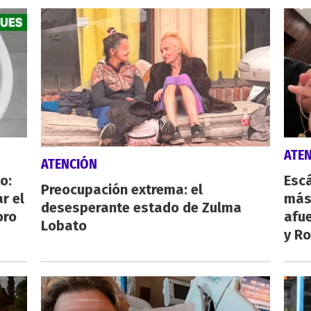
ATE
ATENCIÓN
o:
Escá
Preocupación extrema: el
r el
más
desesperante estado de Zulma
oro
afue
Lobato
y Ro