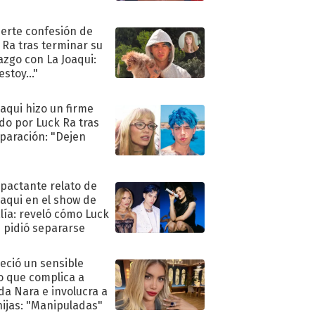
uerte confesión de
 Ra tras terminar su
azgo con La Joaqui:
stoy..."
oaqui hizo un firme
do por Luck Ra tras
eparación: "Dejen
"
mpactante relato de
oaqui en el show de
lía: reveló cómo Luck
e pidió separarse
eció un sensible
o que complica a
a Nara e involucra a
hijas: "Manipuladas"