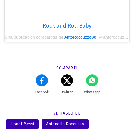
Rock and Roll Baby
Una publicación compartida de
AntoRoccuzzo88
(@antoroccuzzo88) el
COMPARTÍ
Facebok
Twitter
Whatsapp
SE HABLÓ DE
Lionel Messi
Antonella Roccuzzo