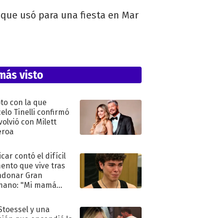
 que usó para una fiesta en Mar
más visto
oto con la que
elo Tinelli confirmó
volvió con Milett
eroa
car contó el difícil
nto que vive tras
ndonar Gran
mano: "Mi mamá
ió..."
 Stoessel y una