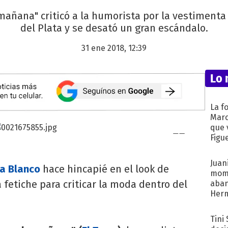
 mañana" criticó a la humorista por la vestimenta
del Plata y se desató un gran escándalo.
31 ene 2018, 12:39
Lo 
La f
Marc
que 
Figu
Juani
a Blanco
hace hincapié en el look de
mome
a fetiche para criticar la moda dentro del
aba
Her
recib
Tini