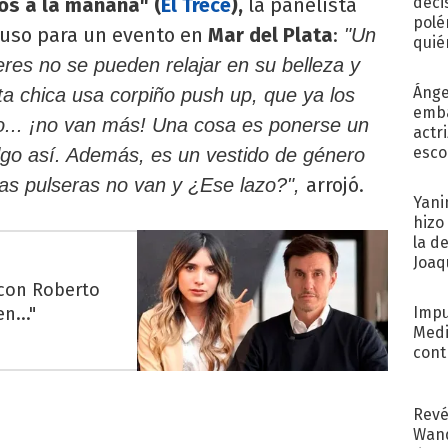
os a la mañana" (
El Trece
),
la panelista
deci
polé
a uso para un evento en
Mar del Plata
:
"Un
quié
afue
res no se pueden relajar en su belleza y
Ánge
sta chica usa corpiño push up, que ya los
emba
o... ¡no van más! Una cosa es ponerse un
actr
esco
algo así. Además, es un vestido de género
arrojó.
as pulseras no van y ¿Ese lazo?",
Yani
hizo
la d
Joaqu
 con Roberto
n..."
Impu
Medi
cont
Revé
Wand