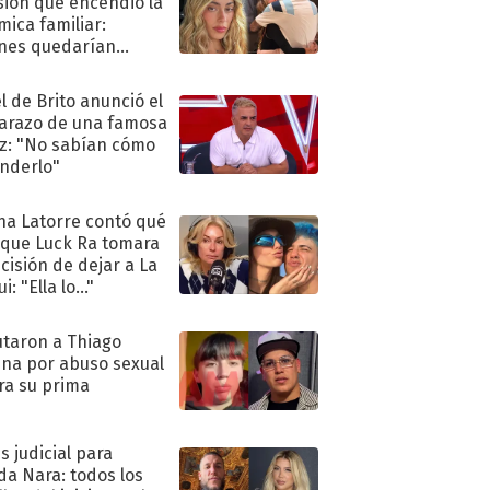
sión que encendió la
mica familiar:
nes quedarían
ra de su boda
l de Brito anunció el
razo de una famosa
iz: "No sabían cómo
nderlo"
na Latorre contó qué
 que Luck Ra tomara
ecisión de dejar a La
i: "Ella lo..."
taron a Thiago
na por abuso sexual
ra su prima
s judicial para
a Nara: todos los