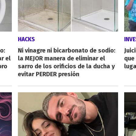
HACKS
INVE
o:
Ni vinagre ni bicarbonato de sodio:
Juic
r el
la MEJOR manera de eliminar el
que 
oro
sarro de los orificios de la ducha y
luga
evitar PERDER presión