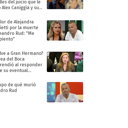
les del juicio que le
 Alex Caniggia y sus
imos pasos
olor de Alejandra
ietti por la muerte
eandro Rud: "Me
piento"
lve a Gran Hermano?
ea del Boca
rendió al responder
e su eventual
eso al reality
upo de qué murió
dro Rud