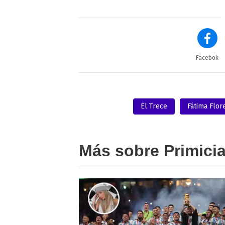
Facebok
El Trece
Fátima Flor
Más sobre Primici