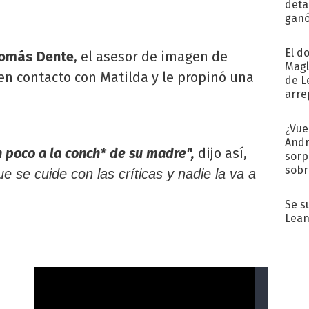
detal
ganó
próx
El d
omás Dente
, el asesor de imagen de
Magl
 en contacto con Matilda y le propinó una
de L
arre
¿Vue
Andr
n poco a la conch* de su madre",
dijo así,
sorp
sobr
e se cuide con las críticas y nadie la va a
regr
Se s
Lean