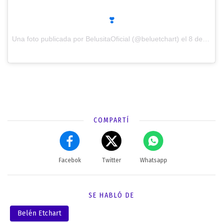
❣️
Una foto publicada por BelusitaOficial (@beluetchart) el
8 de Ene de 2017 a la(s) 5:31 PST
COMPARTÍ
Facebok
Twitter
Whatsapp
SE HABLÓ DE
Belén Etchart