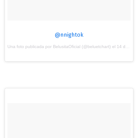
@nnightok
Una foto publicada por BelusitaOficial (@beluetchart) el
14 de Ene de 2017 a la(s) 7:36 PST