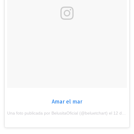
Amar el mar
Una foto publicada por BelusitaOficial (@beluetchart) el
12 de Ene de 2017 a la(s) 7:48 PST