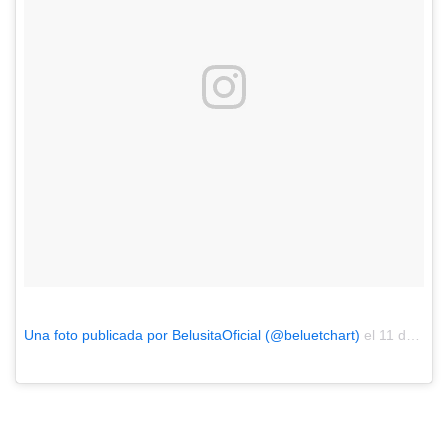
Una foto publicada por BelusitaOficial (@beluetchart)
el
11 de Ene de 2017 a la(s) 8:24 PST