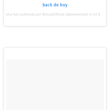
back de hoy
Una foto publicada por BelusitaOficial (@beluetchart) el
13 de Ene de 2017 a la(s) 3:52 PST