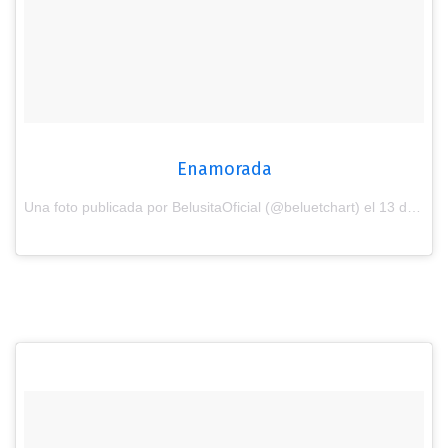
Enamorada
Una foto publicada por BelusitaOficial (@beluetchart) el
13 de Ene de 2017 a la(s) 3:14 PST