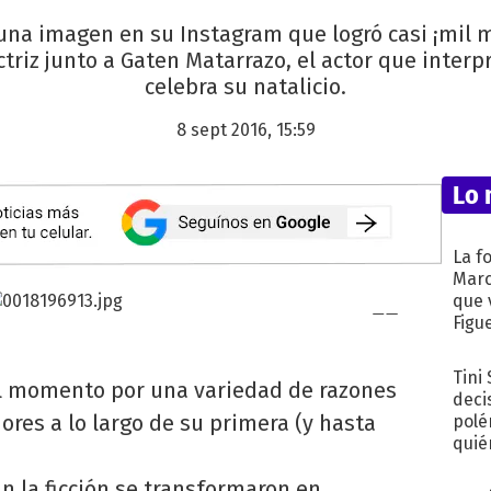
una imagen en su Instagram que logró casi ¡mil m
ctriz junto a Gaten Matarrazo, el actor que interpr
celebra su natalicio.
8 sept 2016, 15:59
Lo 
La f
Marc
que 
Figu
Tini
del momento por una variedad de razones
deci
ores a lo largo de su primera (y hasta
polé
quié
afue
n la ficción se transformaron en