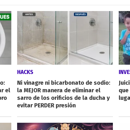
HACKS
INVE
o:
Ni vinagre ni bicarbonato de sodio:
Juic
r el
la MEJOR manera de eliminar el
que 
oro
sarro de los orificios de la ducha y
luga
evitar PERDER presión