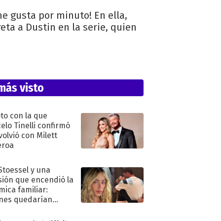
e gusta por minuto! En ella,
eta a Dustin en la serie, quien
más visto
oto con la que
elo Tinelli confirmó
volvió con Milett
eroa
 Stoessel y una
sión que encendió la
mica familiar:
nes quedarían
ra de su boda