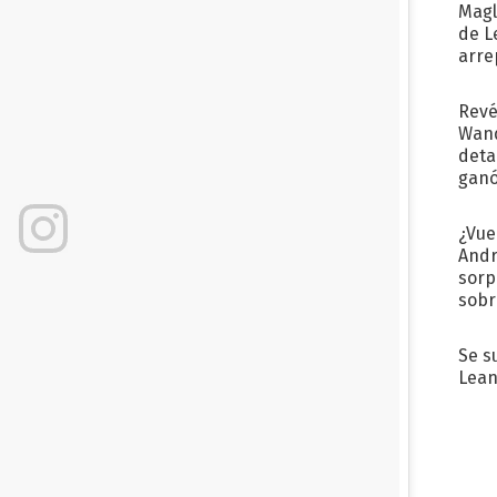
Magl
de L
arre
Revé
Wand
detal
ganó
próx
¿Vue
Andr
sorp
sobr
regr
Se s
Lean