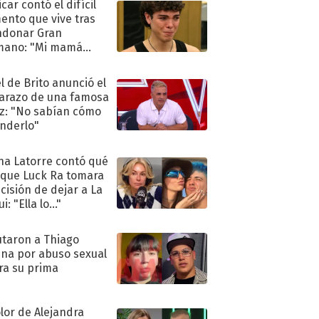
car contó el difícil
nto que vive tras
ndonar Gran
mano: "Mi mamá
ió..."
l de Brito anunció el
razo de una famosa
iz: "No sabían cómo
nderlo"
na Latorre contó qué
 que Luck Ra tomara
ecisión de dejar a La
i: "Ella lo..."
taron a Thiago
na por abuso sexual
ra su prima
olor de Alejandra