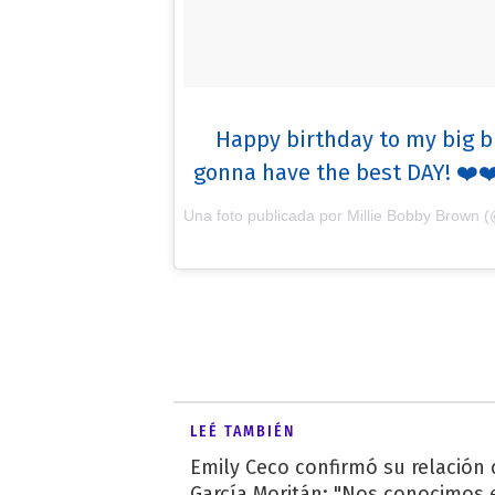
Happy birthday to my big br
gonna have the best DAY! ❤️❤
Una foto publicada por Millie Bobby Brown 
LEÉ TAMBIÉN
Emily Ceco confirmó su relación
García Moritán: "Nos conocimos e