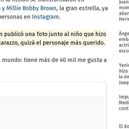
Juani
s y
Millie Bobby Brown
, la gran estrella, ya
mome
aba
 personas en
Instagram
.
Her
recib
n publicó una foto junto al niño que hizo
Ánge
emba
tarazzo, quizá el personaje más querido.
actr
esco
el mundo: tiene más de 40 mil me gusta a
Yani
hizo
la d
Joaqu
Impu
Medi
cont
El d