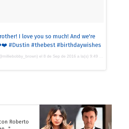
other! I love you so much! And we're
️❤️ #Dustin #thebest #birthdaywishes
(@milliebobby_brown) el
8 de Sep de 2016 a la(s) 9:49 PDT
 con Roberto
n..."