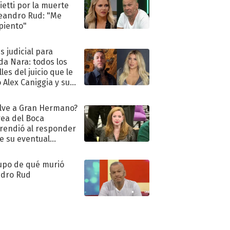
ietti por la muerte
eandro Rud: "Me
piento"
s judicial para
a Nara: todos los
les del juicio que le
 Alex Caniggia y sus
imos pasos
lve a Gran Hermano?
ea del Boca
rendió al responder
e su eventual
eso al reality
upo de qué murió
dro Rud