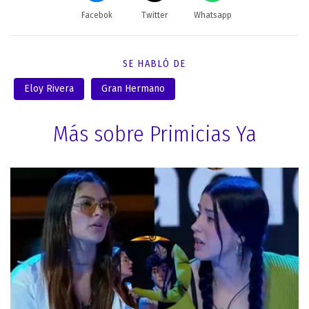
Facebok
Twitter
Whatsapp
SE HABLÓ DE
Eloy Rivera
Gran Hermano
Más sobre Primicias Ya