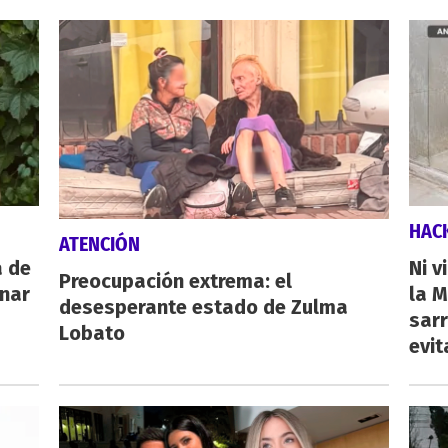
HAC
ATENCIÓN
a de
Ni v
Preocupación extrema: el
inar
la M
desesperante estado de Zulma
sarr
Lobato
evit