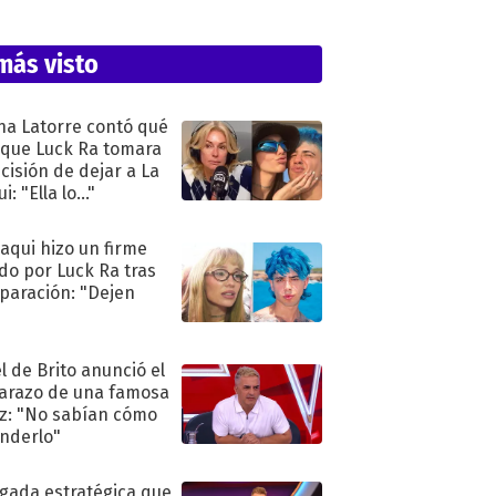
más visto
na Latorre contó qué
 que Luck Ra tomara
ecisión de dejar a La
i: "Ella lo..."
oaqui hizo un firme
do por Luck Ra tras
eparación: "Dejen
"
l de Brito anunció el
razo de una famosa
iz: "No sabían cómo
nderlo"
ugada estratégica que