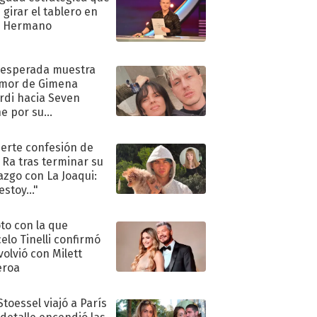
 girar el tablero en
n Hermano
nesperada muestra
mor de Gimena
rdi hacia Seven
e por su
pleaños
uerte confesión de
 Ra tras terminar su
azgo con La Joaqui:
stoy..."
oto con la que
elo Tinelli confirmó
volvió con Milett
eroa
Stoessel viajó a París