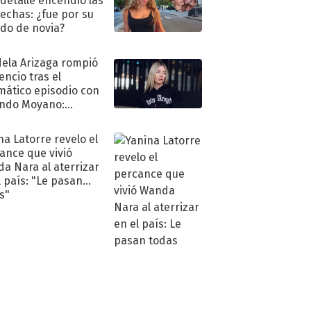
 detalle encendió las
echas: ¿fue por su
ido de novia?
ela Arizaga rompió
lencio tras el
mático episodio con
ndo Moyano:
o..."
na Latorre revelo el
ance que vivió
a Nara al aterrizar
l país: "Le pasan
s"