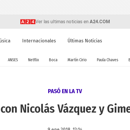
Ver las ultimas noticias en
A24.COM
úsica
Internacionales
Últimas Noticias
ANSES
Netflix
Boca
Martín Cirio
Paula Chaves
PASÓ EN LA TV
 con Nicolás Vázquez y Gim
9 ene 2018, 12:14