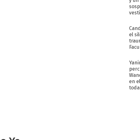
y un
sosp
vest
Cand
el si
trau
Facu
"Teng
Yani
perc
Wand
en e
toda