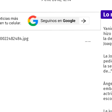
Lo 
Yani
hizo
la d
Joaqu
La J
pedi
la s
de...
Ánge
emba
actr
esco
La j