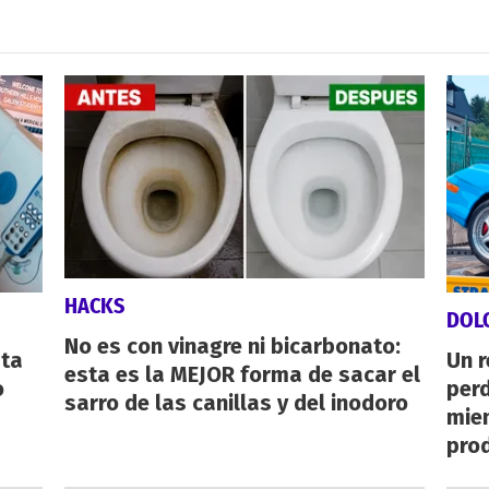
HACKS
DOL
No es con vinagre ni bicarbonato:
sta
Un 
esta es la MEJOR forma de sacar el
o
perd
sarro de las canillas y del inodoro
mie
pro