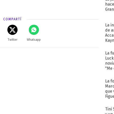
hace
Gra
COMPARTÍ
La i
de a
Acca
Kayn
Twitter
Whatsapp
cum
La f
Luck
novi
"Me e
La f
Marc
que 
Figu
Tini 