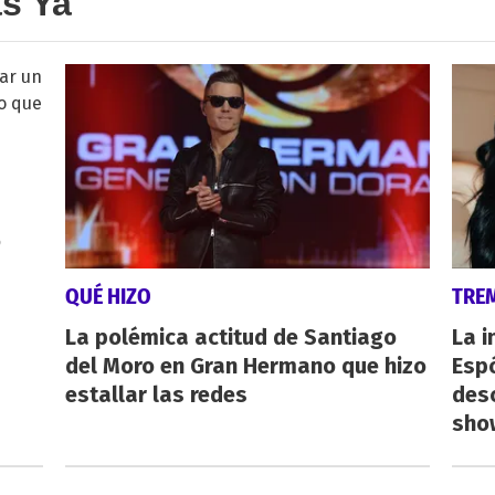
as Ya
o
QUÉ HIZO
TRE
La polémica actitud de Santiago
La i
del Moro en Gran Hermano que hizo
Espó
estallar las redes
desc
show