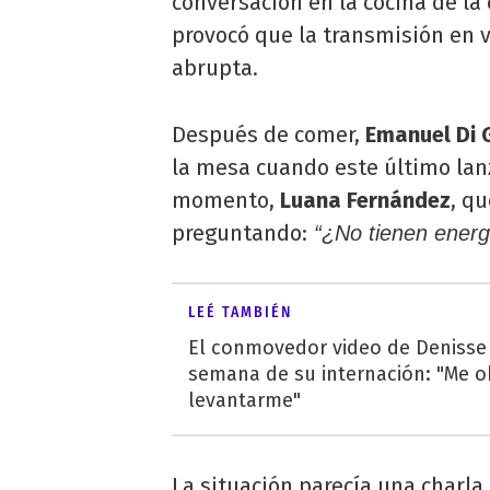
conversación en la cocina de la
provocó que la transmisión en 
abrupta.
Después de comer,
Emanuel Di G
la mesa cuando este último lan
momento,
Luana Fernández
, q
preguntando:
“¿No tienen energ
LEÉ TAMBIÉN
El conmovedor video de Denisse
semana de su internación: "Me o
levantarme"
La situación parecía una charla