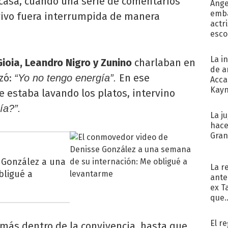
 casa, cuando una serie de comentarios
Ánge
emba
vivo fuera interrumpida de manera
actr
esco
La i
ioia, Leandro Nigro y Zunino
charlaban en
de a
zó:
En ese
“Yo no tengo energía”.
Acca
Kayn
ue estaba lavando los platos, intervino
cum
ía?”.
La j
hace
Gra
 González a una
La r
bligué a
ante
ex T
que..
El r
 más dentro de la convivencia, hasta que