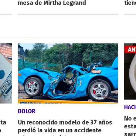
mesa de Mirtha Legrand
tien
HAC
DOLOR
No e
sta
Un reconocido modelo de 37 años
esta
o
perdió la vida en un accidente
sarr