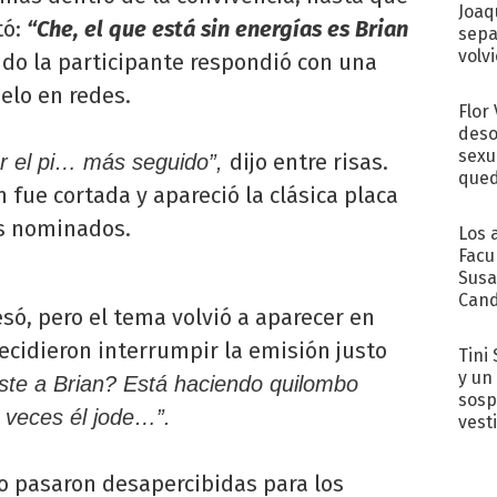
Joaq
tó:
“Che, el que está sin energías es Brian
sepa
volv
do la participante respondió con una
elo en redes.
Flor
deso
sexu
dijo entre risas.
ar el pi… más seguido”,
qued
fue cortada y apareció la clásica placa
os nominados.
Los 
Facu
Susa
Cand
esó, pero el tema volvió a aparecer en
de s
sent
ecidieron interrumpir la emisión justo
Tini 
y un
iste a Brian? Está haciendo quilombo
sosp
 veces él jode…”.
vest
no pasaron desapercibidas para los