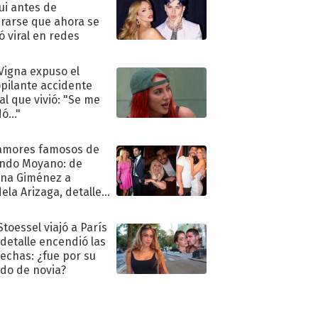
ui antes de
rarse que ahora se
ió viral en redes
 Vigna expuso el
pilante accidente
al que vivió: "Se me
ó..."
amores famosos de
ndo Moyano: de
na Giménez a
ela Arizaga, detalles
u pasado
imental
Stoessel viajó a París
 detalle encendió las
echas: ¿fue por su
ido de novia?