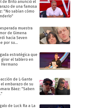
l de Brito anunció el
razo de una famosa
iz: "No sabían cómo
nderlo"
nesperada muestra
mor de Gimena
rdi hacia Seven
e por su
pleaños
ugada estratégica que
 girar el tablero en
n Hermano
eacción de L-Gante
 el embarazo de su
amara Báez: "Saben
."
egalo de Luck Ra a La