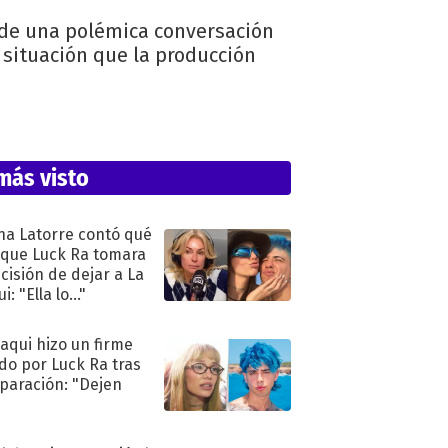
 de una polémica conversación
 situación que la producción
más visto
na Latorre contó qué
 que Luck Ra tomara
ecisión de dejar a La
i: "Ella lo..."
oaqui hizo un firme
do por Luck Ra tras
eparación: "Dejen
"