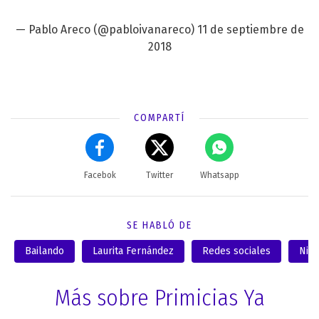
— Pablo Areco (@pabloivanareco)
11 de septiembre de
2018
COMPARTÍ
Facebok
Twitter
Whatsapp
SE HABLÓ DE
Bailando
Laurita Fernández
Redes sociales
Nico
Más sobre Primicias Ya