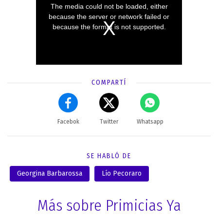
COMPARTÍ
Facebok
Twitter
Whatsapp
SE HABLÓ DE
Georgina Barbarossa
Lío Pecoraro
Más sobre Primicias Ya