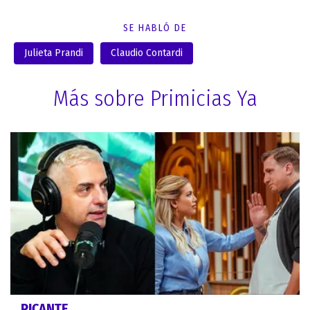
SE HABLÓ DE
Julieta Prandi
Claudio Contardi
Más sobre Primicias Ya
PICANTE