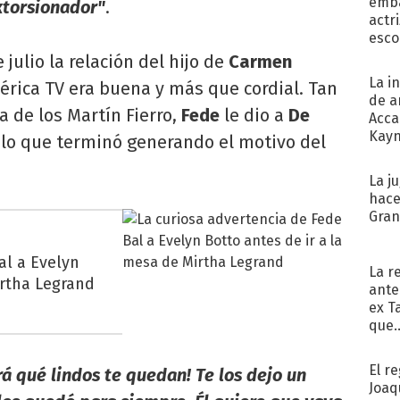
emba
xtorsionador"
.
actr
esco
 julio la relación del hijo de
Carmen
La i
rica TV era buena y más que cordial. Tan
de a
ta de los Martín Fierro,
Fede
le dio a
De
Acca
Kayn
 lo que terminó generando el motivo del
cum
La j
hace
Gra
al a Evelyn
La r
irtha Legrand
ante
ex T
que..
El r
irá qué lindos te quedan! Te los dejo un
Joaq