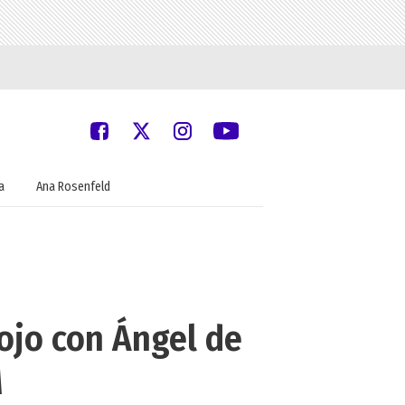
a
Ana Rosenfeld
nojo con Ángel de
M