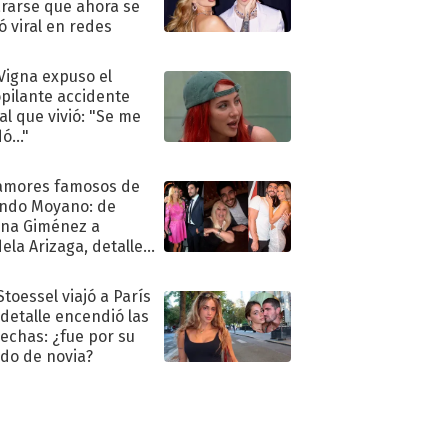
rarse que ahora se
ió viral en redes
 Vigna expuso el
pilante accidente
al que vivió: "Se me
ó..."
amores famosos de
ndo Moyano: de
na Giménez a
ela Arizaga, detalles
u pasado
imental
Stoessel viajó a París
 detalle encendió las
echas: ¿fue por su
ido de novia?