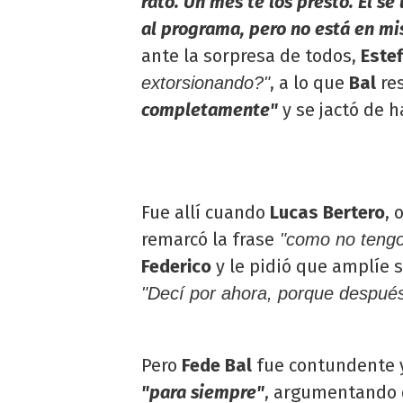
rato. Un mes te los presto. Él s
al programa, pero no está en mi
ante la sorpresa de todos,
Estef
, a lo que
Bal
res
extorsionando?"
completamente"
y se jactó de 
Fue allí cuando
Lucas Bertero
, 
remarcó la frase
"como no tengo 
Federico
y le pidió que amplíe 
"Decí por ahora, porque despué
Pero
Fede Bal
fue contundente y
"para siempre"
, argumentando