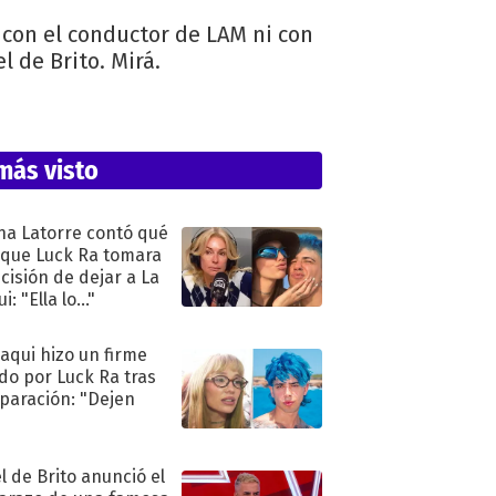
 con el conductor de LAM ni con
 de Brito. Mirá.
más visto
na Latorre contó qué
 que Luck Ra tomara
ecisión de dejar a La
i: "Ella lo..."
oaqui hizo un firme
do por Luck Ra tras
eparación: "Dejen
"
l de Brito anunció el