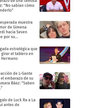
razo de una famosa
iz: "No sabían cómo
nderlo"
nesperada muestra
mor de Gimena
rdi hacia Seven
e por su
pleaños
ugada estratégica que
 girar el tablero en
n Hermano
eacción de L-Gante
 el embarazo de su
amara Báez: "Saben
."
egalo de Luck Ra a La
ui antes de