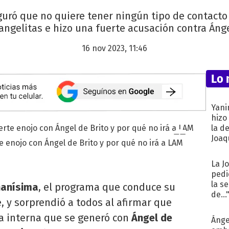
guró que no quiere tener ningún tipo de contacto
angelitas e hizo una fuerte acusación contra Ángel
16 nov 2023, 11:46
Lo 
Yani
hizo
la d
Joaqu
e enojo con Ángel de Brito y por qué no irá a LAM
La J
pedi
la s
anísima
, el programa que conduce su
de...
, y sorprendió a todos al afirmar que
la interna que se generó con
Ángel de
Ánge