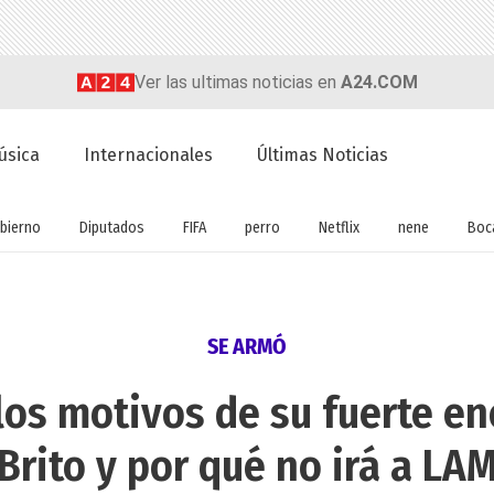
Ver las ultimas noticias en
A24.COM
úsica
Internacionales
Últimas Noticias
bierno
Diputados
FIFA
perro
Netflix
nene
Boc
SE ARMÓ
los motivos de su fuerte e
Brito y por qué no irá a LA