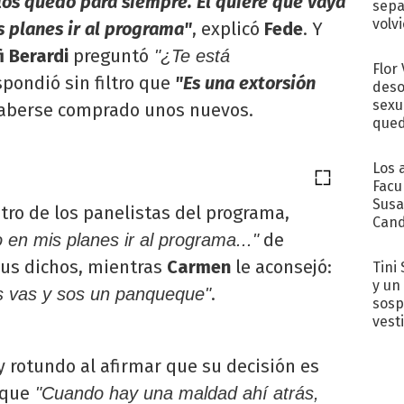
e los quedó para siempre. Él quiere que vaya
sepa
volv
s planes ir al programa"
, explicó
Fede
. Y
i Berardi
preguntó
"¿Te está
Flor
pondió sin filtro que
"Es una extorsión
deso
sexu
haberse comprado unos nuevos.
qued
Los 
Facu
Susa
otro de los panelistas del programa,
Cand
de
en mis planes ir al programa..."
de s
sent
sus dichos, mientras
Carmen
le aconsejó:
Tini 
y un
.
s vas y sos un panqueque"
sosp
vest
 rotundo al afirmar que su decisión es
 que
"Cuando hay una maldad ahí atrás,