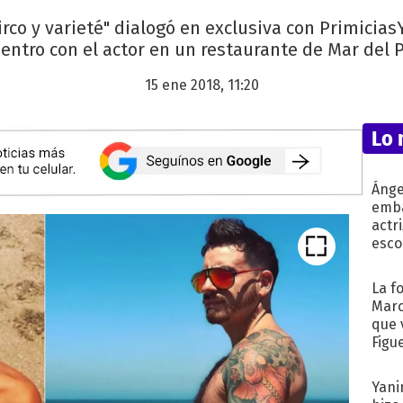
circo y varieté" dialogó en exclusiva con Primicia
entro con el actor en un restaurante de Mar del P
15 ene 2018, 11:20
Lo 
Ánge
emba
actr
esco
La f
Marc
que 
Figu
Yani