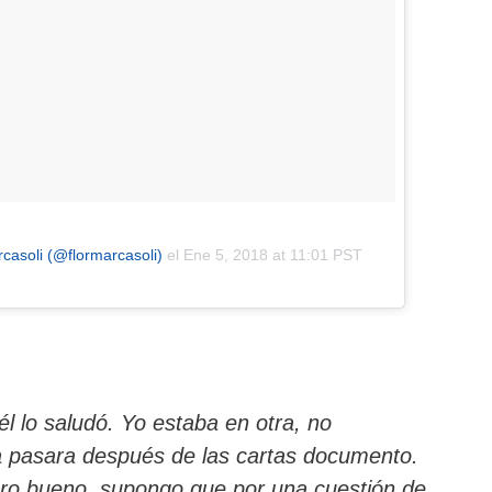
casoli (@flormarcasoli)
el
Ene 5, 2018 at 11:01 PST
 él lo saludó. Yo estaba en otra, no
a pasara después de las cartas documento.
ero bueno, supongo que por una cuestión de