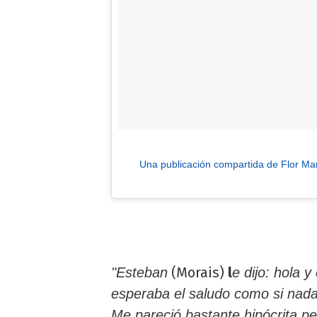
Una publicación compartida de Flor Mar
(Morais)
l
"Esteban
e dijo: hola y
esperaba el saludo como si nad
Me pareció bastante hipócrita p