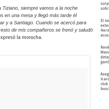
sorp
 Tiziano, siempre vamos a la noche
sobr
regr
s en una mesa y llegó más tarde él
El n
ar y a Santiago. Cuando se acercó para
exte
 resto de mis compañeros se frenó y saludó
Herm
acus
xpresó la morocha.
Pinc
"Tra
Revé
Wand
detal
ganó
próx
Aseg
Icar
club
busc
Madr