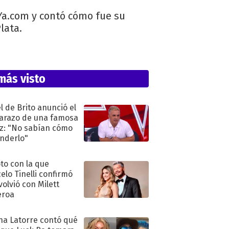
sYa.com y contó cómo fue su
lata.
más visto
l de Brito anunció el
razo de una famosa
iz: "No sabían cómo
nderlo"
oto con la que
elo Tinelli confirmó
volvió con Milett
eroa
na Latorre contó qué