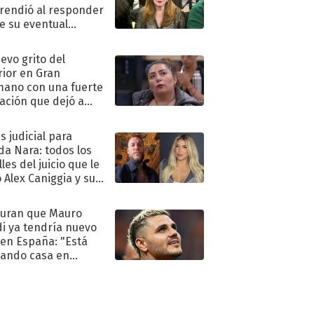
rendió al responder
e su eventual
eso al reality
uevo grito del
rior en Gran
ano con una fuerte
ación que dejó a
oya en shock:
idora"
s judicial para
a Nara: todos los
les del juicio que le
 Alex Caniggia y sus
imos pasos
uran que Mauro
di ya tendría nuevo
 en España: "Está
ando casa en
id"