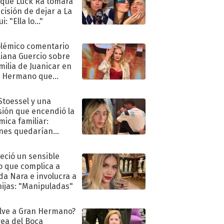
 que Luck Ra tomara
ecisión de dejar a La
i: "Ella lo..."
olémico comentario
liana Guercio sobre
amilia de Juanicar en
n Hermano que
tó la furia en redes
 Stoessel y una
sión que encendió la
mica familiar:
nes quedarían
ra de su boda
eció un sensible
o que complica a
a Nara e involucra a
hijas: "Manipuladas"
lve a Gran Hermano?
ea del Boca