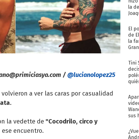
hizo
la d
Joaqu
El p
de E
la f
Gra
desa
Tini
deci
iano@primiciasya.com
/
@lucianolopez25
polé
quié
afue
 volvieron a ver las caras por casualidad
Apar
ata.
vide
Wand
sus 
n la vedette de
"Cocodrilo, circo y
 ese encuentro.
¿Vue
Andr