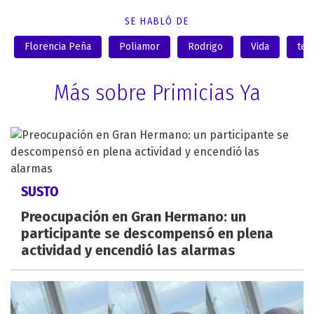
SE HABLÓ DE
Florencia Peña
Poliamor
Rodrigo
Vida
ten
Más sobre Primicias Ya
SUSTO
Preocupación en Gran Hermano: un
participante se descompensó en plena
actividad y encendió las alarmas