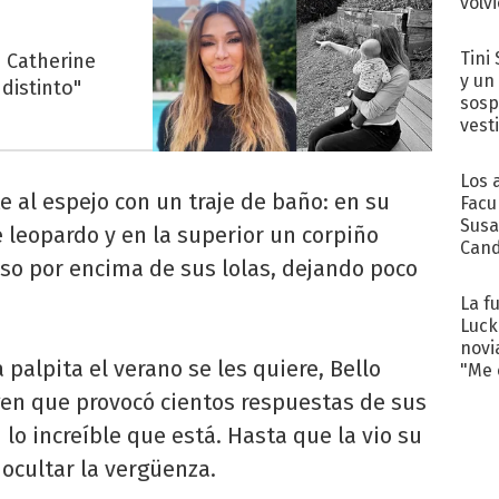
volv
Tini 
 Catherine
y un
distinto"
sosp
vest
Los 
 al espejo con un traje de baño: en su
Facu
Susa
 leopardo y en la superior un corpiño
Cand
so por encima de sus lolas, dejando poco
de s
sent
La f
Luck
novi
 Ya palpita el verano se les quiere, Bello
"Me e
agen que provocó cientos respuestas de sus
lo increíble que está. Hasta que la vio su
o ocultar la vergüenza.