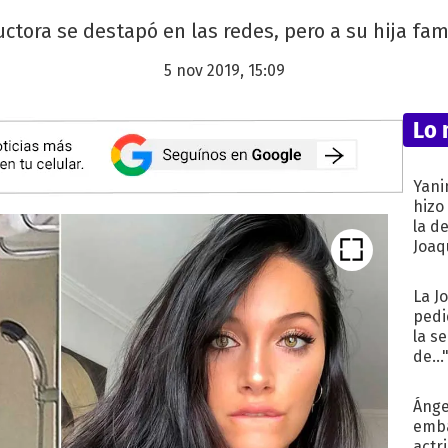
uctora se destapó en las redes, pero a su hija fa
5 nov 2019, 15:09
Lo 
Yani
hizo
la d
Joaqu
La J
pedi
la s
de...
Ánge
emba
actr