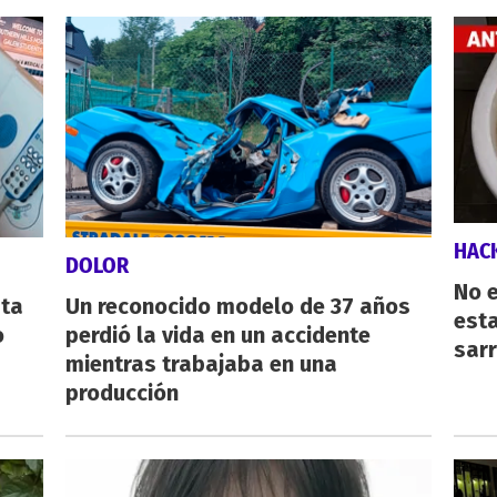
HAC
DOLOR
No e
sta
Un reconocido modelo de 37 años
esta
o
perdió la vida en un accidente
sarr
mientras trabajaba en una
producción