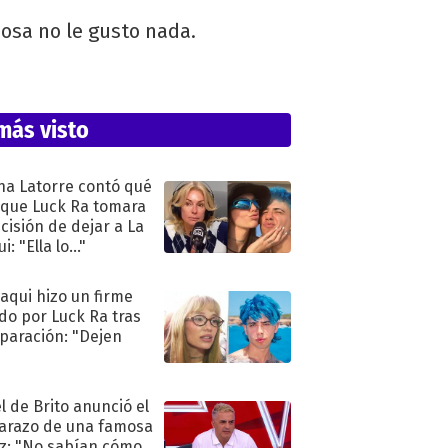
mosa no le gusto nada.
más visto
na Latorre contó qué
 que Luck Ra tomara
ecisión de dejar a La
i: "Ella lo..."
oaqui hizo un firme
do por Luck Ra tras
eparación: "Dejen
"
l de Brito anunció el
razo de una famosa
iz: "No sabían cómo