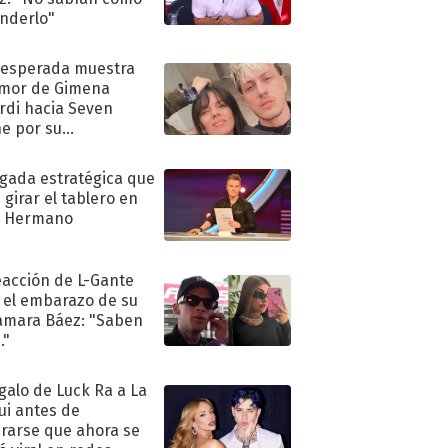
nderlo"
nesperada muestra
mor de Gimena
rdi hacia Seven
e por su
pleaños
ugada estratégica que
 girar el tablero en
n Hermano
eacción de L-Gante
 el embarazo de su
amara Báez: "Saben
."
egalo de Luck Ra a La
ui antes de
rarse que ahora se