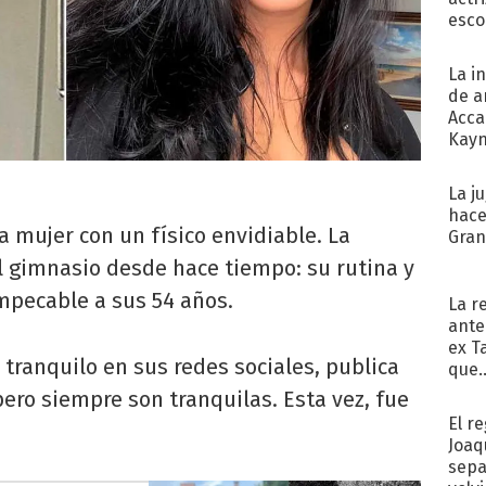
esco
La i
de a
Acca
Kayn
cum
La j
hace
 mujer con un físico envidiable. La
Gra
l gimnasio desde hace tiempo: su rutina y
impecable a sus 54 años.
La r
ante
ex T
 tranquilo en sus redes sociales, publica
que..
pero siempre son tranquilas. Esta vez, fue
El r
Joaq
sepa