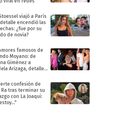
ió viral en redes
Stoessel viajó a París
 detalle encendió las
echas: ¿fue por su
ido de novia?
amores famosos de
ndo Moyano: de
na Giménez a
ela Arizaga, detalles
u pasado
imental
uerte confesión de
 Ra tras terminar su
azgo con La Joaqui:
stoy..."