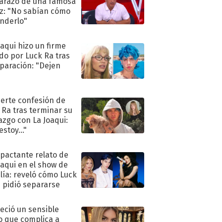
razo de una famosa
iz: "No sabían cómo
nderlo"
oaqui hizo un firme
do por Luck Ra tras
eparación: "Dejen
"
uerte confesión de
 Ra tras terminar su
azgo con La Joaqui:
stoy..."
mpactante relato de
oaqui en el show de
lía: reveló cómo Luck
e pidió separarse
eció un sensible
o que complica a