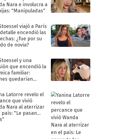
a Nara e involucra a
hijas: "Manipuladas"
Stoessel viajó a París
 detalle encendió las
echas: ¿fue por su
ido de novia?
 Stoessel y una
sión que encendió la
mica familiar:
nes quedarían
ra de su boda
na Latorre revelo el
ance que vivió
a Nara al aterrizar
l país: "Le pasan
s"