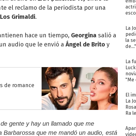
emba
nte el reclamo de la periodista por una
actr
esco
Los Grimaldi
.
La J
pedi
antienen hace un tiempo,
Georgina
salió a
la s
 un audio que le envió a
Ángel de Brito
y
de...
La f
Luck
novi
"Me e
es de romance
El i
La J
Rosa
Ra l
 de gente y hay un llamado que me
Apar
na Barbarossa que me mandó un audio, está
vide