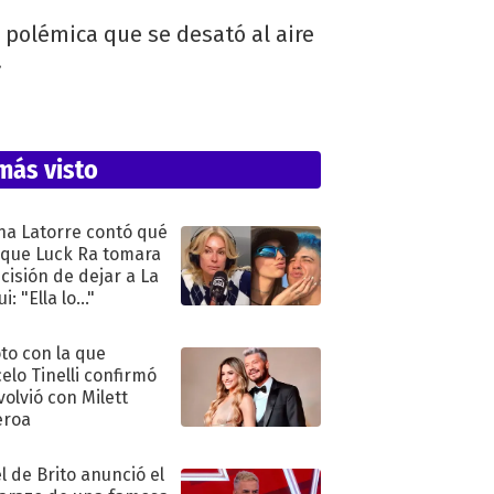
 polémica que se desató al aire
.
más visto
na Latorre contó qué
 que Luck Ra tomara
ecisión de dejar a La
i: "Ella lo..."
oto con la que
elo Tinelli confirmó
volvió con Milett
eroa
l de Brito anunció el