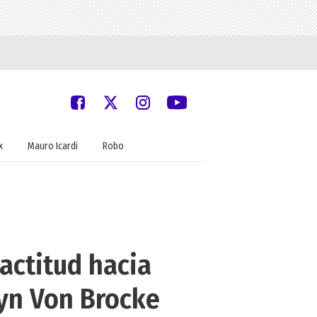
x
Mauro Icardi
Robo
actitud hacia
lyn Von Brocke