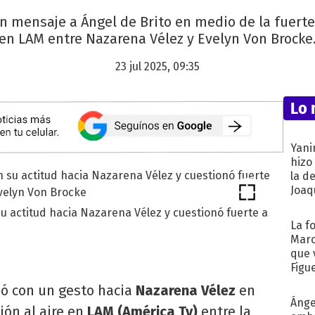
n mensaje a Ángel de Brito en medio de la fuerte
en LAM entre Nazarena Vélez y Evelyn Von Brocke
23 jul 2025, 09:35
Lo 
Yani
hizo
la d
Joaqu
 actitud hacia Nazarena Vélez y cuestionó fuerte a
La f
Marc
que 
Figu
ó con un gesto hacia
Nazarena Vélez
en
Ánge
ón al aire en
LAM (América Tv)
entre la