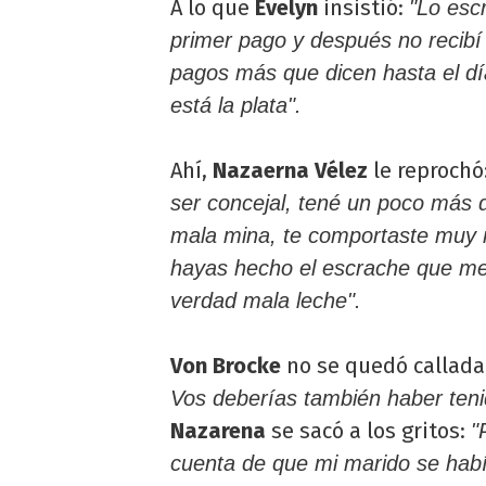
A lo que
Evelyn
insistió:
"Lo esc
primer pago y después no recibí
pagos más que dicen hasta el d
está la plata".
Ahí,
Nazaerna Vélez
le reprochó:
ser concejal, tené un poco más 
mala mina, te comportaste muy
hayas hecho el escrache que me
verdad mala leche".
Von Brocke
no se quedó callada:
Vos deberías también haber teni
Nazarena
se sacó a los gritos:
"
cuenta de que mi marido se habí