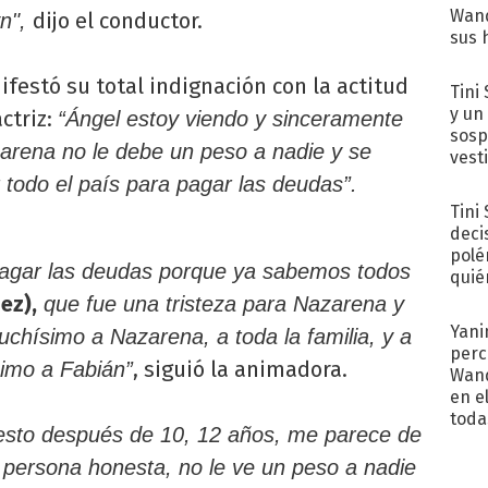
Wand
dijo el conductor.
yn",
sus 
festó su total indignación con la actitud
Tini 
y un
ctriz:
“Ángel estoy viendo y sinceramente
sosp
arena no le debe un peso a nadie y se
vest
 todo el país para pagar las deudas”.
Tini
deci
polé
pagar las deudas porque ya sabemos todos
quié
afue
ez),
que fue una tristeza para Nazarena y
Yani
chísimo a Nazarena, a toda la familia, y a
perc
, siguió la animadora.
imo a Fabián”
Wand
en e
toda
esto después de 10, 12 años, me parece de
persona honesta, no le ve un peso a nadie