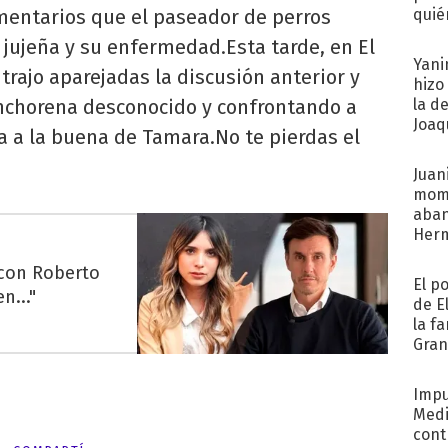
omentarios que el paseador de perros
quié
afue
 jujeña y su enfermedad.Esta tarde, en El
Yani
trajo aparejadas la discusión anterior y
hizo
nchorena desconocido y confrontando a
la d
Joaqu
a a la buena de Tamara.No te pierdas el
Juani
mome
aba
Her
recib
 con Roberto
El p
n..."
de E
la f
Gra
desa
Impu
Medi
cont