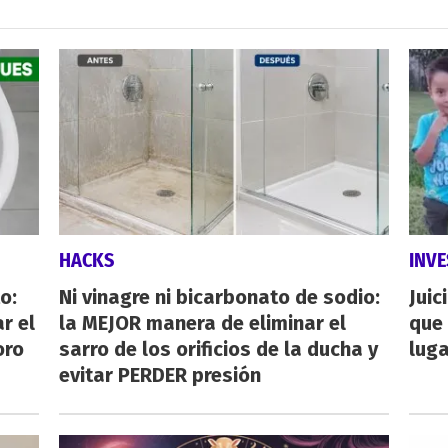
HACKS
INVE
o:
Ni vinagre ni bicarbonato de sodio:
Juic
r el
la MEJOR manera de eliminar el
que 
oro
sarro de los orificios de la ducha y
luga
evitar PERDER presión