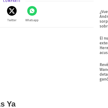
COMPARTÍ
¿Vue
Andr
Twitter
Whatsapp
sorp
sobr
regr
El n
exte
Herm
acus
Pinc
"Tra
Revé
Wand
detal
ganó
próx
as Ya