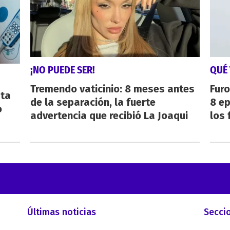
¡NO PUEDE SER!
QUÉ 
Tremendo vaticinio: 8 meses antes
Furo
sta
de la separación, la fuerte
8 ep
o
advertencia que recibió La Joaqui
los 
Últimas noticias
Secci