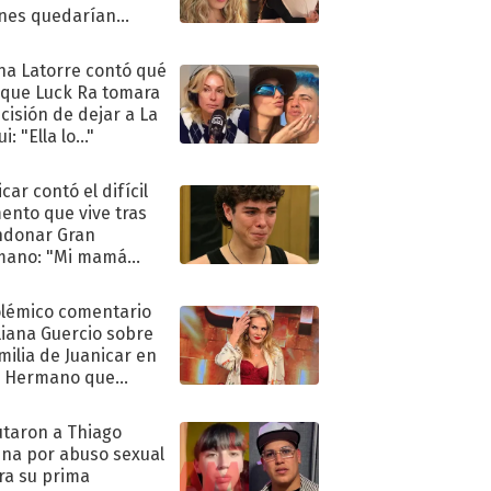
nes quedarían
ra de su boda
na Latorre contó qué
 que Luck Ra tomara
ecisión de dejar a La
i: "Ella lo..."
car contó el difícil
nto que vive tras
ndonar Gran
mano: "Mi mamá
ió..."
olémico comentario
liana Guercio sobre
amilia de Juanicar en
n Hermano que
tó la furia en redes
taron a Thiago
na por abuso sexual
ra su prima