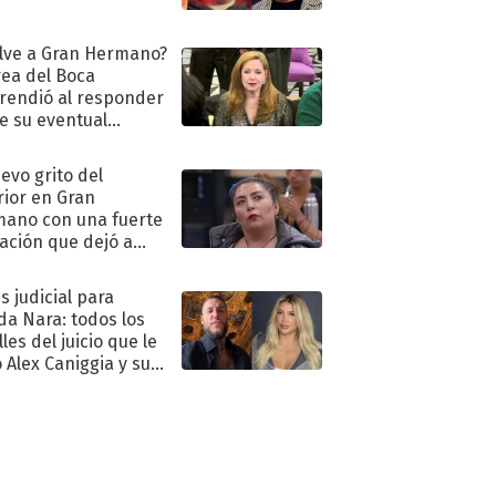
lve a Gran Hermano?
ea del Boca
rendió al responder
e su eventual
eso al reality
uevo grito del
rior en Gran
ano con una fuerte
ación que dejó a
oya en shock:
idora"
s judicial para
a Nara: todos los
les del juicio que le
 Alex Caniggia y sus
imos pasos