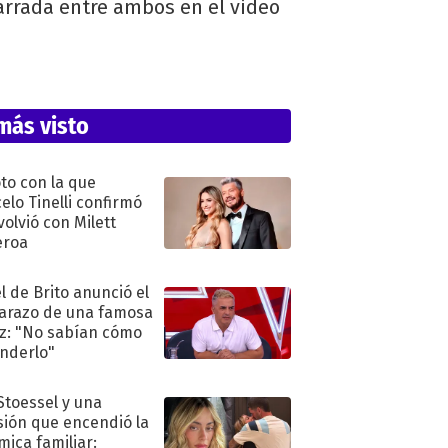
garrada entre ambos en el video
más visto
oto con la que
elo Tinelli confirmó
volvió con Milett
eroa
l de Brito anunció el
razo de una famosa
iz: "No sabían cómo
nderlo"
 Stoessel y una
sión que encendió la
mica familiar: