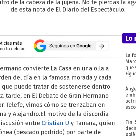
ro de la cabeza de la jujeña. No te pierdas la a
de esta nota de El Diario del Espectáculo.
Lo 
La f
Marc
Hermano convierte La Casa en una olla a
que 
Figu
orden del día en la famosa morada y cada
os que puede tratar de sostenerse dentro
Ánge
sta tarde, en El Debate de Gran Hermano
emba
actr
r Telefe, vimos cómo se trenzaban en
esco
a y Alejandro.El motivo de la discordia
discusión entre
Cristian U
y Tamara, quien
Tini
deci
rónea (pescado podrido) por parte de
polé