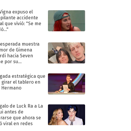
 Vigna expuso el
pilante accidente
al que vivió: "Se me
ó..."
nesperada muestra
mor de Gimena
rdi hacia Seven
e por su
pleaños
ugada estratégica que
 girar el tablero en
n Hermano
egalo de Luck Ra a La
ui antes de
rarse que ahora se
ió viral en redes