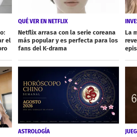
QUÉ VER EN NETFLIX
INVE
o:
Netflix arrasa con la serie coreana
La 
r el
más popular y es perfecta para los
reve
oro
fans del K-drama
epi
ASTROLOGÍA
JUE