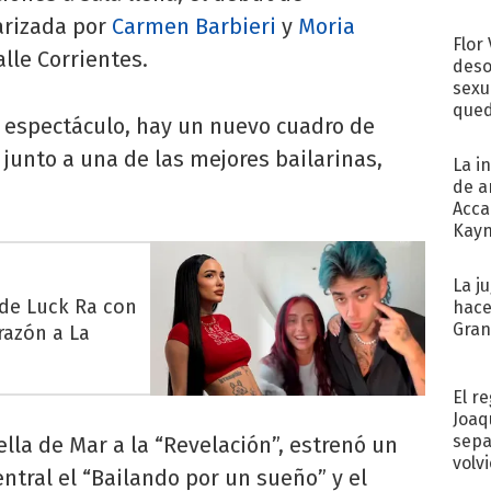
larizada por
Carmen Barbieri
y
Moria
Flor
alle Corrientes.
deso
sexu
qued
l espectáculo, hay un nuevo cuadro de
junto a una de las mejores bailarinas,
La i
de a
Acca
Kayn
cum
La j
 de Luck Ra con
hace
Gra
razón a La
El r
Joaq
sepa
ella de Mar a la “Revelación”, estrenó un
volv
tral el “Bailando por un sueño” y el