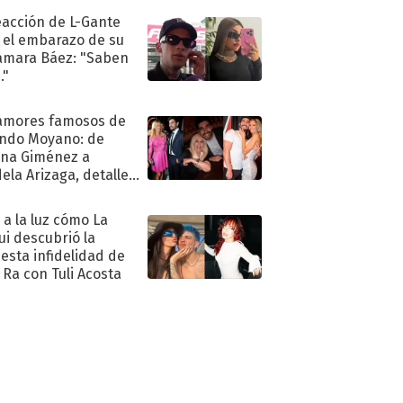
eacción de L-Gante
 el embarazo de su
amara Báez: "Saben
."
amores famosos de
ndo Moyano: de
na Giménez a
ela Arizaga, detalles
u pasado
imental
ó a la luz cómo La
ui descubrió la
esta infidelidad de
 Ra con Tuli Acosta