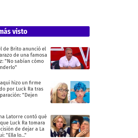
más visto
l de Brito anunció el
razo de una famosa
iz: "No sabían cómo
nderlo"
oaqui hizo un firme
do por Luck Ra tras
eparación: "Dejen
"
na Latorre contó qué
 que Luck Ra tomara
ecisión de dejar a La
i: "Ella lo..."