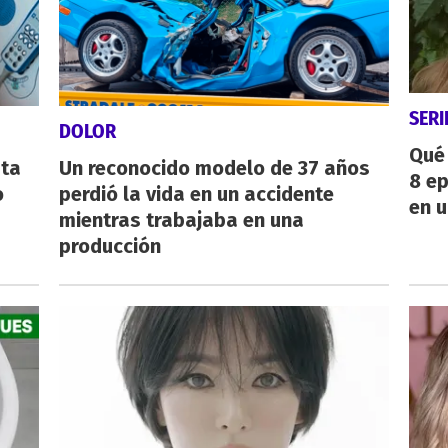
SERI
DOLOR
Qué 
sta
Un reconocido modelo de 37 años
8 ep
o
perdió la vida en un accidente
en u
mientras trabajaba en una
producción