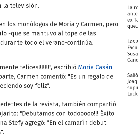
 la televisión.
La r
ante
ex T
en los monólogos de Moria y Carmen, pero
que..
ulo -que se mantuvo al tope de las
Los 
 durante todo el verano-continúa.
Facu
Susa
Cand
de s
ente felices!!!!!!!", escribió
Moria Casán
sent
Sali
 parte, Carmen comentó: "Es un regalo de
Joaq
eciendo soy feliz".
supu
Luck
 vedettes de la revista, también compartió
pajarito: "Debutamos con todooooo!!! Éxito
ana Stefy agregó: "En el camarín debut
".