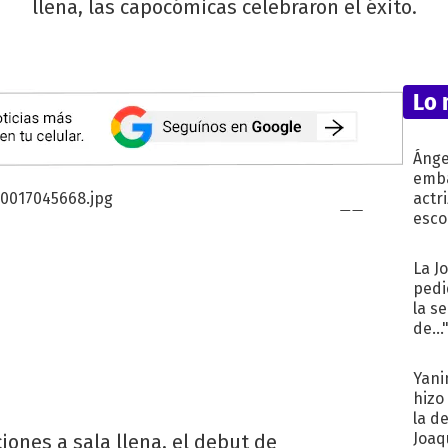
llena, las capocómicas celebraron el éxito.
Lo 
Ánge
emba
actr
esco
La J
pedi
la s
de...
Yani
hizo
la d
Joaqu
iones a sala llena, el debut de