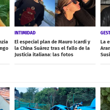
INTIMIDAD
GES
nzia
El especial plan de Mauro Icardi y
La e
engo
la China Suárez tras el fallo de la
Aran
Justicia italiana: las fotos
Susi