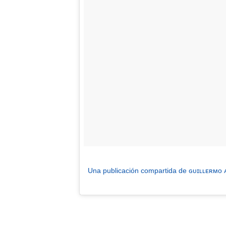
Una publicación compartida de ɢᴜɪʟʟᴇʀᴍᴏ 