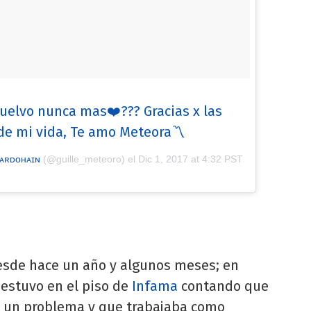
vuelvo nunca mas❤️??? Gracias x las
de mi vida, Te amo Meteora〽️
 ᴀʀᴅᴏʜᴀɪɴ
(@guille_meteoro) el
Dic 1, 2017 at 4:32 PST
esde hace un año y algunos meses; en
 estuvo en el piso de
Infama
contando que
e un problema y que trabajaba como