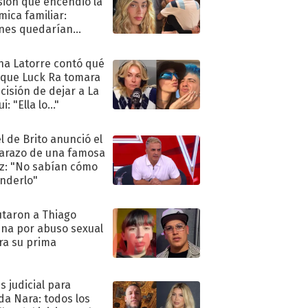
sión que encendió la
mica familiar:
nes quedarían
ra de su boda
na Latorre contó qué
 que Luck Ra tomara
ecisión de dejar a La
i: "Ella lo..."
l de Brito anunció el
razo de una famosa
iz: "No sabían cómo
nderlo"
taron a Thiago
na por abuso sexual
ra su prima
s judicial para
a Nara: todos los