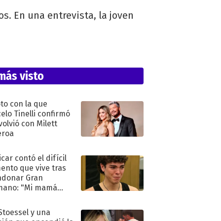
s. En una entrevista, la joven
más visto
oto con la que
elo Tinelli confirmó
volvió con Milett
eroa
car contó el difícil
nto que vive tras
ndonar Gran
mano: "Mi mamá
ió..."
 Stoessel y una