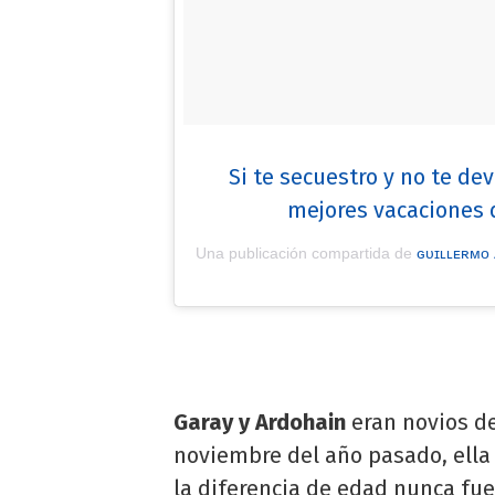
Si te secuestro y no te de
mejores vacaciones 
Una publicación compartida de
ɢᴜɪʟʟᴇʀᴍᴏ
Garay y Ardohain
eran novios d
noviembre del año pasado, ella
la diferencia de edad nunca fu