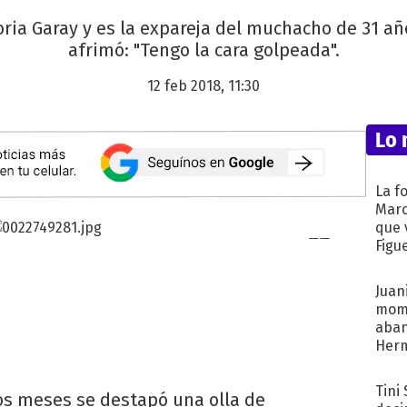
ria Garay y es la expareja del muchacho de 31 año
afrimó: "Tengo la cara golpeada".
12 feb 2018, 11:30
Lo 
La f
Marc
que 
Figu
Juani
mome
aba
Her
recib
Tini
os meses se destapó una olla de