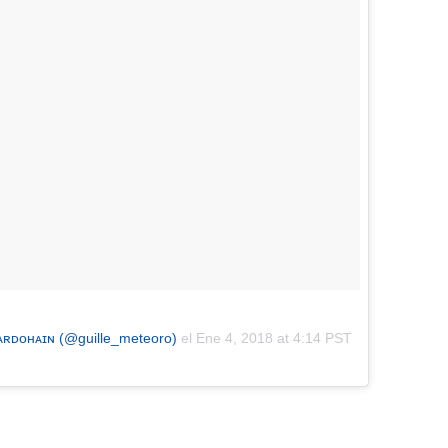
ᴀʀᴅᴏʜᴀɪɴ (@guille_meteoro)
el
Ene 4, 2018 at 4:14 PST