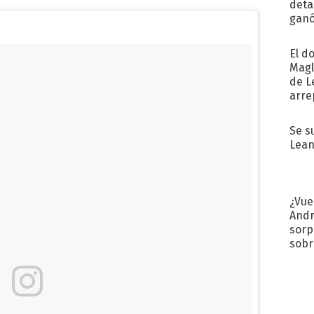
detal
ganó
próx
El d
Magl
de L
arre
Se s
Lean
¿Vue
Andr
sorp
sobr
regr