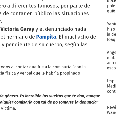
deci
ero a diferentes famosos, por parte de
polé
quié
a de contar en público las situaciones
afue
.
Yani
s
Victoria Garay
y el denunciado nada
hizo
la d
, el hermano de
Pampita
. El muchacho de
Joaqu
uy pendiente de su cuerpo, según las
Ánge
emba
actr
odos al contar que fue a la comisaría "con la
esco
ia física y verbal que le habría propinado
Impu
Medi
cont
de género. Es increíble las vueltas que te dan, aunque
ualquier comisaría con tal de no tomarte la denuncia"
,
Revé
 víctima.
Wand