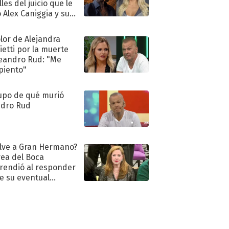
les del juicio que le
 Alex Caniggia y sus
imos pasos
olor de Alejandra
ietti por la muerte
eandro Rud: "Me
piento"
upo de qué murió
dro Rud
lve a Gran Hermano?
ea del Boca
rendió al responder
e su eventual
eso al reality