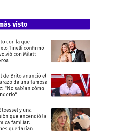
más visto
oto con la que
elo Tinelli confirmó
volvió con Milett
eroa
l de Brito anunció el
razo de una famosa
iz: "No sabían cómo
nderlo"
 Stoessel y una
sión que encendió la
mica familiar:
nes quedarían
ra de su boda