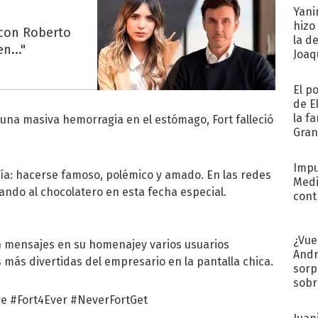
Yani
hizo
 con Roberto
la d
n..."
Joaqu
El p
de E
la f
una masiva hemorragia en el estómago, Fort falleció
Gra
desa
Impu
ría: hacerse famoso, polémico y amado. En las redes
Medi
ando al chocolatero en esta fecha especial.
cont
¿Vue
on mensajes en su homenajey varios usuarios
Andr
 más divertidas del empresario en la pantalla chica.
sorp
sobr
regr
re
#Fort4Ever
#NeverFortGet