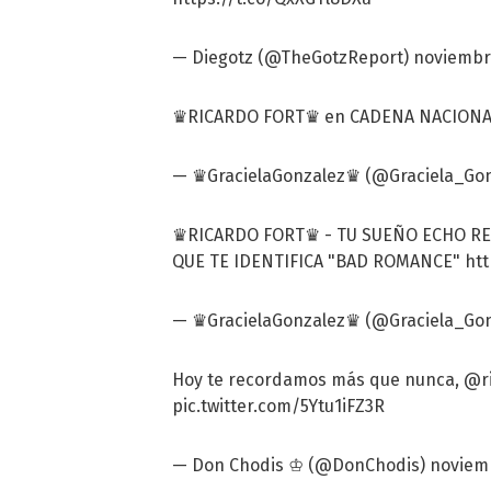
— Diegotz (@TheGotzReport)
noviembre
♛RICARDO FORT♛ en CADENA NACIONAL
— ♛GracielaGonzalez♛ (@Graciela_Go
♛RICARDO FORT♛ - TU SUEÑO ECHO RE
QUE TE IDENTIFICA "BAD ROMANCE"
htt
— ♛GracielaGonzalez♛ (@Graciela_Go
Hoy te recordamos más que nunca,
@ri
pic.twitter.com/5Ytu1iFZ3R
— Don Chodis ♔ (@DonChodis)
noviemb