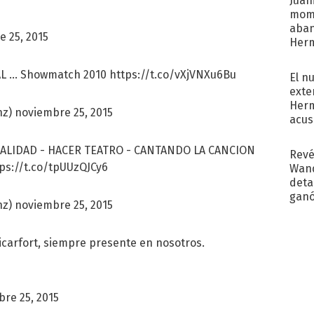
Juani
mome
aba
 25, 2015
Her
recib
 ... Showmatch 2010
https://t.co/vXjVNXu6Bu
El n
exte
Herm
nz)
noviembre 25, 2015
acus
Pinc
"Tra
ALIDAD - HACER TEATRO - CANTANDO LA CANCION
Revé
ps://t.co/tpUUzQJCy6
Wand
detal
ganó
nz)
noviembre 25, 2015
próx
carfort
, siempre presente en nosotros.
re 25, 2015