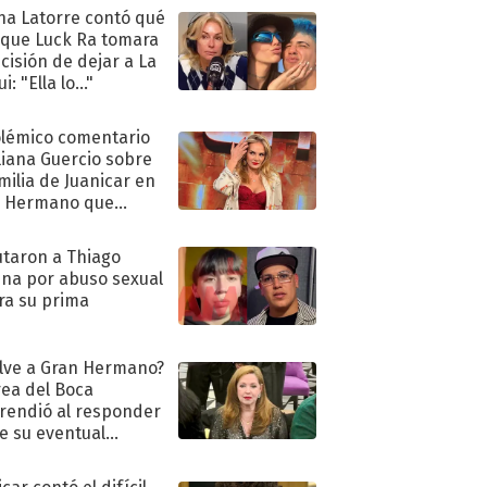
na Latorre contó qué
 que Luck Ra tomara
ecisión de dejar a La
i: "Ella lo..."
olémico comentario
liana Guercio sobre
amilia de Juanicar en
n Hermano que
tó la furia en redes
taron a Thiago
na por abuso sexual
ra su prima
lve a Gran Hermano?
ea del Boca
rendió al responder
e su eventual
eso al reality