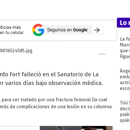
Lo 
La f
Marc
que 
Figu
Ánge
do Fort falleció en el Sanatorio de La
emba
 varios días bajo observación médica.
actr
esco
para ser tratado por una fractura femoral (la cual
Tini
demás de complicaciones de una lesión en su columna
deci
polé
quié
afue