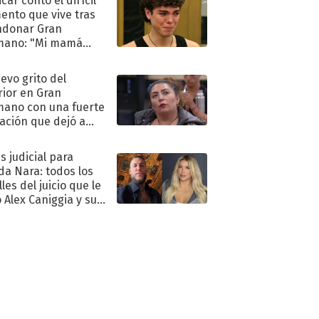
car contó el difícil
nto que vive tras
ndonar Gran
mano: "Mi mamá
ió..."
uevo grito del
rior en Gran
ano con una fuerte
ación que dejó a
oya en shock:
idora"
s judicial para
a Nara: todos los
les del juicio que le
 Alex Caniggia y sus
imos pasos