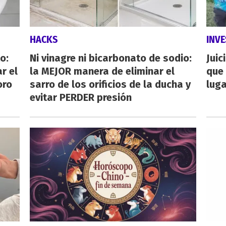
HACKS
INVE
o:
Ni vinagre ni bicarbonato de sodio:
Juic
r el
la MEJOR manera de eliminar el
que 
oro
sarro de los orificios de la ducha y
luga
evitar PERDER presión