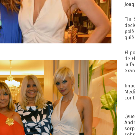
Joaqu
Tini
deci
polé
quié
afue
El p
de E
la f
Gra
desa
Impu
Medi
cont
¿Vue
Andr
sorp
sobr