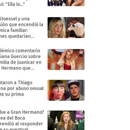
i: "Ella lo..."
 Stoessel y una
sión que encendió la
mica familiar:
nes quedarían
ra de su boda
olémico comentario
liana Guercio sobre
amilia de Juanicar en
n Hermano que
tó la furia en redes
taron a Thiago
na por abuso sexual
ra su prima
lve a Gran Hermano?
ea del Boca
rendió al responder
e su eventual