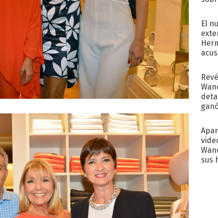
regr
El n
exte
Herm
acus
Pinc
"Tra
Revé
Wand
detal
ganó
próx
Apar
vide
Wand
sus 