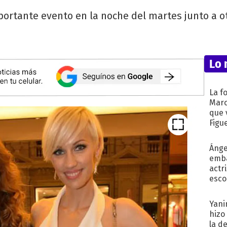
portante evento en la noche del martes junto a ot
Lo 
La f
Marc
que 
Figu
Ánge
emba
actr
esco
Yani
hizo
la d