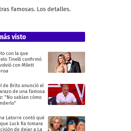
ras famosas. Los detalles.
más visto
oto con la que
elo Tinelli confirmó
volvió con Milett
eroa
l de Brito anunció el
razo de una famosa
iz: "No sabían cómo
nderlo"
na Latorre contó qué
 que Luck Ra tomara
ecisión de dejar a La