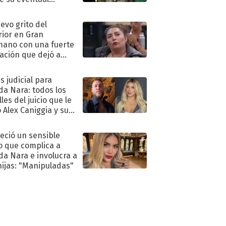
eso al reality
uevo grito del
rior en Gran
ano con una fuerte
ación que dejó a
oya en shock:
idora"
s judicial para
a Nara: todos los
les del juicio que le
 Alex Caniggia y sus
imos pasos
eció un sensible
o que complica a
a Nara e involucra a
hijas: "Manipuladas"