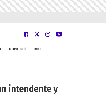
x
Mauro Icardi
Robo
un intendente y