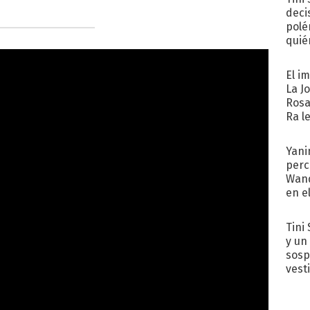
deci
polé
quié
afue
El i
La J
Rosa
Ra l
Yani
perc
Wand
en e
toda
Tini 
y un
sosp
vest