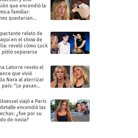
sión que encendió la
mica familiar:
nes quedarían
ra de su boda
mpactante relato de
oaqui en el show de
lía: reveló cómo Luck
e pidió separarse
na Latorre revelo el
ance que vivió
a Nara al aterrizar
l país: "Le pasan
s"
Stoessel viajó a París
 detalle encendió las
echas: ¿fue por su
ido de novia?