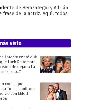
endente de Berazategui y Adrián
 frase de la actriz. Aquí, todos
más visto
na Latorre contó qué
 que Luck Ra tomara
ecisión de dejar a La
i: "Ella lo..."
oto con la que
elo Tinelli confirmó
volvió con Milett
eroa