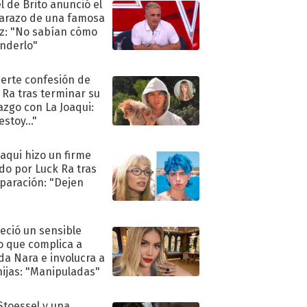
l de Brito anunció el
razo de una famosa
iz: "No sabían cómo
nderlo"
uerte confesión de
 Ra tras terminar su
azgo con La Joaqui:
stoy..."
oaqui hizo un firme
do por Luck Ra tras
eparación: "Dejen
"
eció un sensible
o que complica a
a Nara e involucra a
hijas: "Manipuladas"
 Stoessel y una