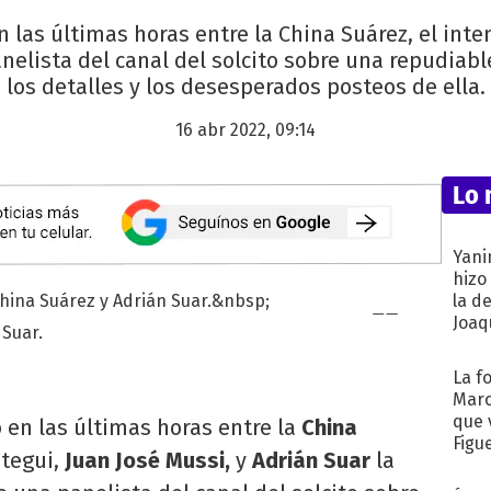
n las últimas horas entre la China Suárez, el int
nelista del canal del solcito sobre una repudiable
los detalles y los desesperados posteos de ella.
16 abr 2022, 09:14
Lo 
Yani
hizo
la d
Joaqu
 Suar.
La f
Marc
que 
 en las últimas horas entre la
China
Figu
ategui,
Juan José Mussi,
y
Adrián Suar
la