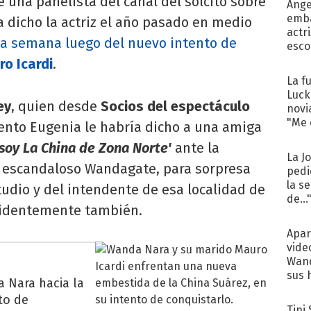
de una panelista del canal del solcito sobre
Ánge
emba
 dicho la actriz el año pasado en medio
actr
ta semana luego del nuevo intento de
esco
o Icardi
.
La f
Luck
ey
, quien desde
Socios del espectáculo
novi
"Me e
ento Eugenia le habría dicho a una amiga
 soy La China de Zona Norte'
ante la
La J
l escandaloso Wandagate, para sorpresa
pedi
la s
tudio y del intendente de esa localidad de
de...
evidentemente también.
Apar
vide
Wand
sus 
a Nara hacia la
to de
Tini