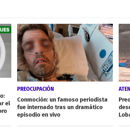
PREOCUPACIÓN
ATE
o:
Conmoción: un famoso periodista
Preo
r el
fue internado tras un dramático
des
oro
episodio en vivo
Lob