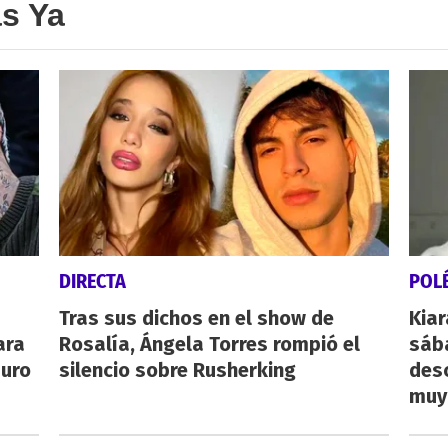
as Ya
DIRECTA
POL
Tras sus dichos en el show de
Kiar
ara
Rosalía, Ángela Torres rompió el
sába
auro
silencio sobre Rusherking
desc
muy