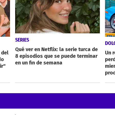
SERIES
DOL
Qué ver en Netflix: la serie turca de
 del
Un 
8 episodios que se puede terminar
do
perd
en un fin de semana
ir"
mie
pro