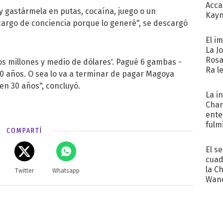
Acca
r y gastármela en putas, cocaína, juego o un
Kayn
cargo de conciencia porque lo generé", se descargó
cum
El i
La J
Rosa
 millones y medio de dólares'. Pagué 6 gambas -
Ra l
30 años. O sea lo va a terminar de pagar Magoya
en 30 años", concluyó.
La i
Char
ente
fulm
COMPARTÍ
Her
El s
cuad
la C
Twitter
Whatsapp
Wand
exp