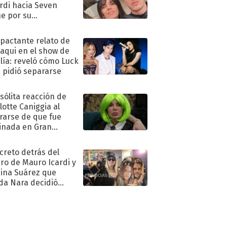
rdi hacia Seven
e por su
pleaños
mpactante relato de
oaqui en el show de
lía: reveló cómo Luck
e pidió separarse
nsólita reacción de
lotte Caniggia al
rarse de que fue
inada en Gran
mano
ecreto detrás del
ro de Mauro Icardi y
hina Suárez que
a Nara decidió
oner