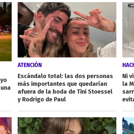
ATENCIÓN
HAC
Escándalo total: las dos personas
Ni v
ayo
más importantes que quedarían
la M
 una
afuera de la boda de Tini Stoessel
sarr
y Rodrigo de Paul
evit