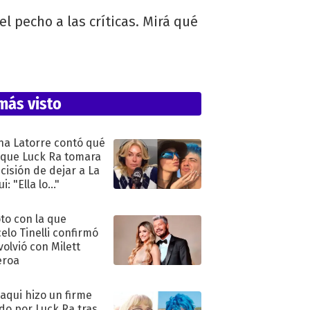
l pecho a las críticas. Mirá qué
más visto
na Latorre contó qué
 que Luck Ra tomara
ecisión de dejar a La
i: "Ella lo..."
oto con la que
elo Tinelli confirmó
volvió con Milett
eroa
oaqui hizo un firme
do por Luck Ra tras