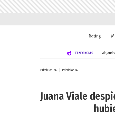
Rating
M
TENDENCIAS
Alejandr
Primicias YA
PrimiciasYA
Juana Viale despi
hubi