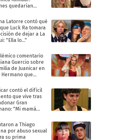
nes quedarían
ra de su boda
na Latorre contó qué
 que Luck Ra tomara
ecisión de dejar a La
i: "Ella lo..."
olémico comentario
liana Guercio sobre
amilia de Juanicar en
n Hermano que
tó la furia en redes
car contó el difícil
nto que vive tras
ndonar Gran
mano: "Mi mamá
ió..."
taron a Thiago
na por abuso sexual
ra su prima