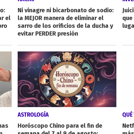
o:
Ni vinagre ni bicarbonato de sodio:
Juic
r el
la MEJOR manera de eliminar el
que 
oro
sarro de los orificios de la ducha y
luga
evitar PERDER presión
ASTROLOGÍA
QUÉ 
nas
Horóscopo Chino para el fin de
Netf
n
semana del 7 al 9 de agosto:
más 