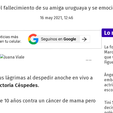
l fallecimiento de su amiga uruguaya y se emoci
16 may 2021, 12:46
Lo 
La f
Marc
que 
Figu
Ánge
s lágrimas al despedir anoche en vivo a
emba
ictoria Céspedes.
actr
esco
te 10 años contra un cáncer de mama pero
Tini
deci
polé