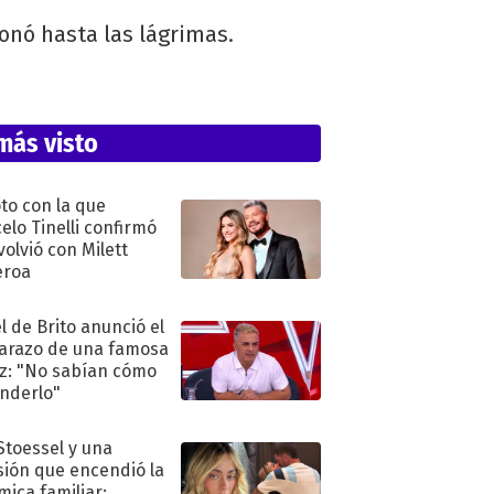
onó hasta las lágrimas.
más visto
oto con la que
elo Tinelli confirmó
volvió con Milett
eroa
l de Brito anunció el
razo de una famosa
iz: "No sabían cómo
nderlo"
 Stoessel y una
sión que encendió la
mica familiar: