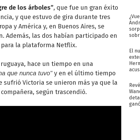
re de los árboles”
, que fue un gran éxito
ancia, y que estuvo de gira durante tres
¿Vue
Andr
ropa y América y, en Buenos Aires, se
sorp
n. Además, las dos habían participado en
sobr
regr
para la plataforma Netflix.
El n
exte
 uruguaya, hace un tiempo en una
Herm
acus
y en el último tiempo
na que nunca tuvo"
Pinc
 sufrió Victoria se unieron más ya que la
"Tra
Revé
y compañera, según trascendió.
Wand
detal
ganó
próx