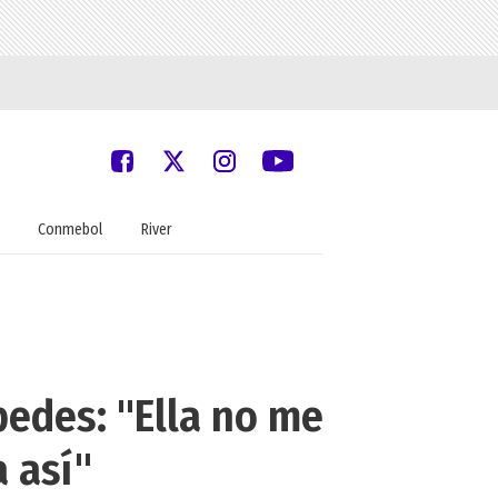
Conmebol
River
pedes: "Ella no me
 así"