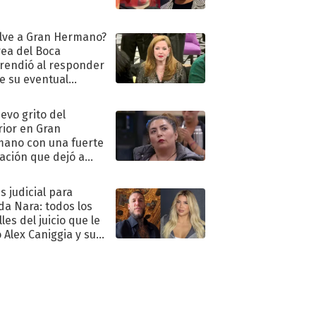
lve a Gran Hermano?
ea del Boca
rendió al responder
e su eventual
eso al reality
uevo grito del
rior en Gran
ano con una fuerte
ación que dejó a
oya en shock:
idora"
s judicial para
a Nara: todos los
les del juicio que le
 Alex Caniggia y sus
imos pasos