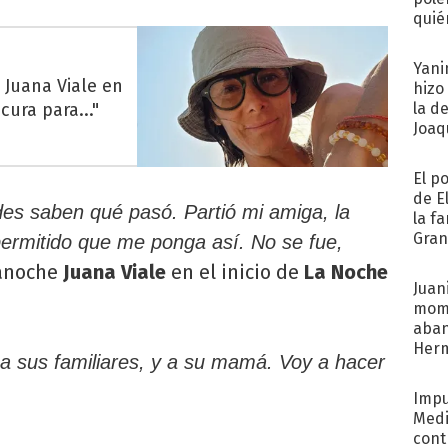
quié
afue
Yani
 Juana Viale en
hizo
cura para..."
la d
Joaqu
El p
de E
des saben qué pasó. Partió mi amiga, la
la f
Gra
permitido que me ponga así. No se fue,
desa
anoche
Juana Viale
en el inicio de
La Noche
Juani
mome
aba
Her
a sus familiares, y a su mamá. Voy a hacer
recib
Impu
Medi
cont