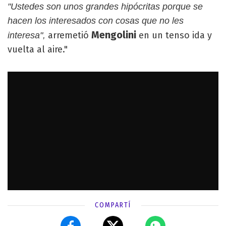
"Ustedes son unos grandes hipócritas porque se
hacen los interesados con cosas que no les
Mengolini
arremetió
en un tenso ida y
interesa",
vuelta al aire."
COMPARTÍ