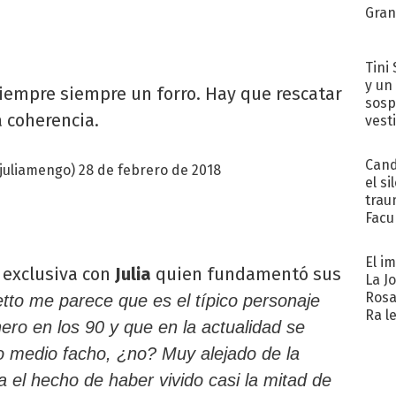
Gra
Tini 
y un
Siempre siempre un forro. Hay que rescatar
sosp
a coherencia.
vest
Cand
@juliamengo)
28 de febrero de 2018
el si
trau
Facu
"Teng
El i
 exclusiva con
Julia
quien fundamentó sus
La J
Rosa
tto me parece que es el típico personaje
Ra l
ro en los 90 y que en la actualidad se
jo medio facho, ¿no? Muy alejado de la
 el hecho de haber vivido casi la mitad de