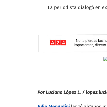
La periodista dialogó en e
Por Luciano López L. /
lopez.luc
Julia Mengolini
lanzó algunos m