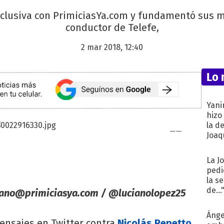
xclusiva con PrimiciasYa.com y fundamentó sus m
conductor de Telefe,
2 mar 2018, 12:40
Lo 
Yani
hizo
la d
Joaqu
La J
pedi
la s
de...
iano@primiciasya.com
/ @lucianolopez25
Ánge
ensajes en Twitter contra
Nicolás Repetto