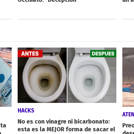
HACKS
ATE
No es con vinagre ni bicarbonato:
sta
Preo
esta es la MEJOR forma de sacar el
o
des