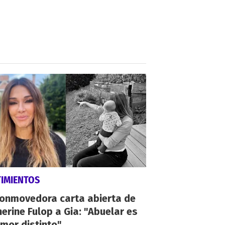
TIMIENTOS
conmovedora carta abierta de
erine Fulop a Gia: "Abuelar es
mor distinto"