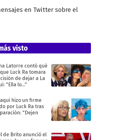
ensajes en Twitter sobre el
más visto
na Latorre contó qué
 que Luck Ra tomara
ecisión de dejar a La
i: "Ella lo..."
oaqui hizo un firme
do por Luck Ra tras
eparación: "Dejen
"
l de Brito anunció el