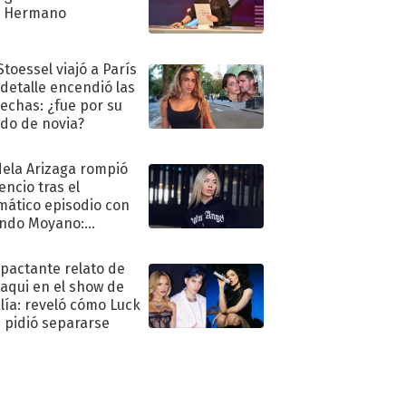
n Hermano
Stoessel viajó a París
 detalle encendió las
echas: ¿fue por su
ido de novia?
ela Arizaga rompió
lencio tras el
mático episodio con
ndo Moyano:
o..."
mpactante relato de
oaqui en el show de
lía: reveló cómo Luck
e pidió separarse