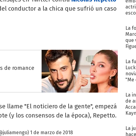
emba
actr
el conductor a la chica que sufrió un caso
esco
La f
Marc
que 
Figu
La f
es de romance
Luck
novi
"Me e
La i
de a
se llame "El noticiero de la gente", empezá
Acca
Kayn
bte (y los consensos de la época), Repetto.
cum
La j
(@juliamengo)
1 de marzo de 2018
hace