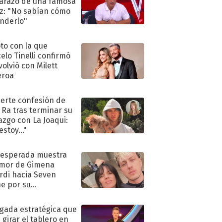
razo de una famosa
iz: "No sabían cómo
nderlo"
oto con la que
elo Tinelli confirmó
volvió con Milett
eroa
uerte confesión de
 Ra tras terminar su
azgo con La Joaqui:
stoy..."
nesperada muestra
mor de Gimena
rdi hacia Seven
e por su
pleaños
ugada estratégica que
 girar el tablero en