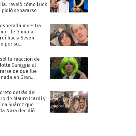
lía: reveló cómo Luck
e pidió separarse
nesperada muestra
mor de Gimena
rdi hacia Seven
e por su
pleaños
nsólita reacción de
lotte Caniggia al
rarse de que fue
inada en Gran
mano
ecreto detrás del
ro de Mauro Icardi y
hina Suárez que
a Nara decidió
oner