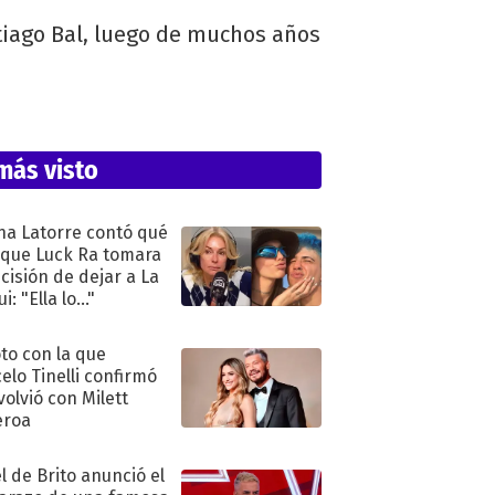
ntiago Bal, luego de muchos años
más visto
na Latorre contó qué
 que Luck Ra tomara
ecisión de dejar a La
i: "Ella lo..."
oto con la que
elo Tinelli confirmó
volvió con Milett
eroa
l de Brito anunció el