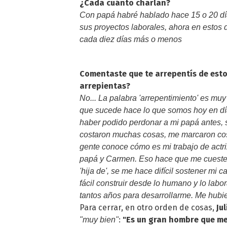
¿Cada cuánto charlan?
Con papá habré hablado hace 15 o 20 dí
sus proyectos laborales, ahora en estos
cada diez días más o menos
Comentaste que te arrepentís de esto
arrepientas?
No... La palabra 'arrepentimiento' es mu
que sucede hace lo que somos hoy en día.
haber podido perdonar a mi papá antes, s
costaron muchas cosas, me marcaron cos
gente conoce cómo es mi trabajo de actri
papá y Carmen. Eso hace que me cueste t
'hija de', se me hace difícil sostener mi
fácil construir desde lo humano y lo labo
tantos años para desarrollarme. Me hubie
Para cerrar, en otro orden de cosas,
Ju
:
"Es un gran hombre que me 
"muy bien"