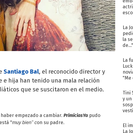
emba
actr
esco
La J
pedi
la s
de...
La f
Luck
e
Santiago Bal
, el reconocido director y
novi
"Me e
e e hija han tenido una mala relación
iáticos que se suscitaron en el medio.
Tini 
y un
sosp
vest
e haber empezado a cambiar.
PrimiciasYa
pudo
está "
on su padre.
muy bien" c
El i
La J