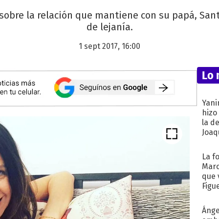
l sobre la relación que mantiene con su papá, Sa
de lejanía.
1 sept 2017, 16:00
Lo 
Yani
hizo
la d
Joaqu
La f
Marc
que 
Figu
Ánge