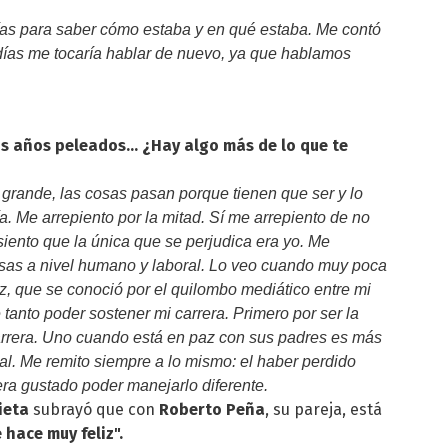
as para saber cómo estaba y en qué estaba. Me contó
 días me tocaría hablar de nuevo, ya que hablamos
s años peleados... ¿Hay algo más de lo que te
y grande, las cosas pasan porque tienen que ser y lo
 Me arrepiento por la mitad. Sí me arrepiento de no
iento que la única que se perjudica era yo. Me
as a nivel humano y laboral. Lo veo cuando muy poca
z, que se conoció por el quilombo mediático entre mi
anto poder sostener mi carrera. Primero por ser la
 carrera. Uno cuando está en paz con sus padres es más
ral. Me remito siempre a lo mismo: el haber perdido
ra gustado poder manejarlo diferente.
lieta
subrayó que con
Roberto Peña
, su pareja, está
hace muy feliz".