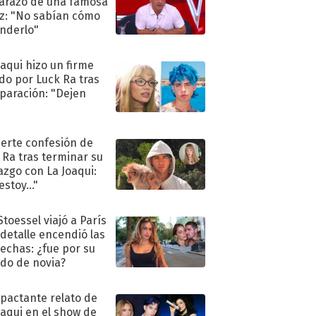
razo de una famosa
iz: "No sabían cómo
nderlo"
oaqui hizo un firme
do por Luck Ra tras
eparación: "Dejen
"
uerte confesión de
 Ra tras terminar su
azgo con La Joaqui:
stoy..."
Stoessel viajó a París
 detalle encendió las
echas: ¿fue por su
ido de novia?
mpactante relato de
oaqui en el show de