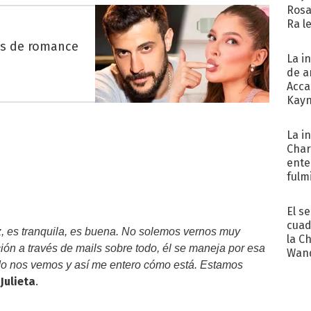
Rosa
Ra l
es de romance
La i
de a
Acca
Kayn
cum
La i
Char
ente
fulm
Her
El s
cuad
z, es tranquila, es buena. No solemos vernos muy
la C
n a través de mails sobre todo, él se maneja por esa
Wand
do nos vemos y así me entero cómo está. Estamos
exp
ó
Julieta
.