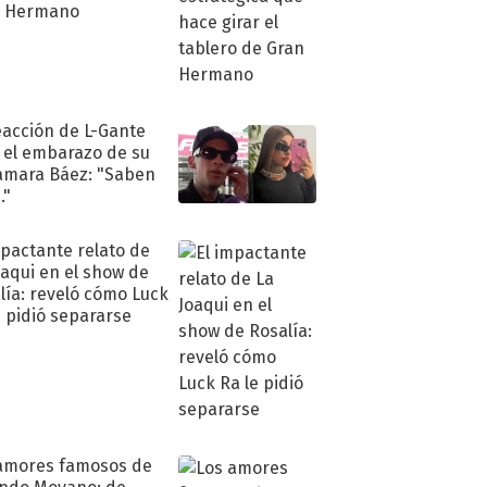
n Hermano
eacción de L-Gante
 el embarazo de su
amara Báez: "Saben
."
mpactante relato de
oaqui en el show de
lía: reveló cómo Luck
e pidió separarse
amores famosos de