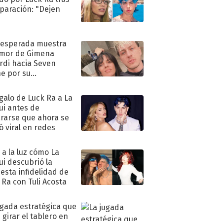
eparación: "Dejen
"
nesperada muestra
mor de Gimena
rdi hacia Seven
e por su
pleaños
egalo de Luck Ra a La
ui antes de
rarse que ahora se
ió viral en redes
ó a la luz cómo La
ui descubrió la
esta infidelidad de
 Ra con Tuli Acosta
ugada estratégica que
 girar el tablero en