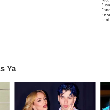
Facu
Susa
Cand
de s
sent
as Ya