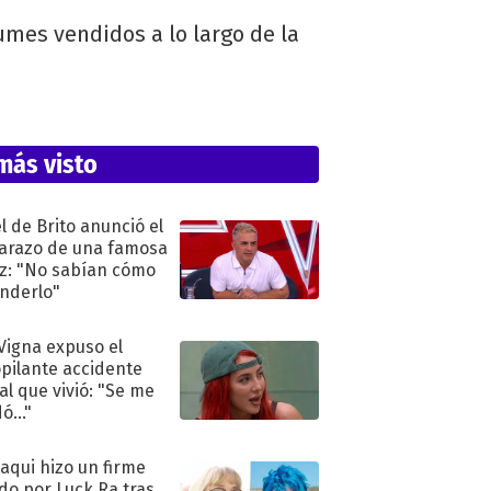
bumes vendidos a lo largo de la
más visto
l de Brito anunció el
razo de una famosa
iz: "No sabían cómo
nderlo"
 Vigna expuso el
pilante accidente
al que vivió: "Se me
ó..."
oaqui hizo un firme
do por Luck Ra tras