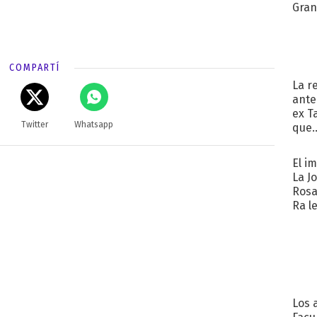
Gra
COMPARTÍ
La r
ante
ex T
Twitter
Whatsapp
que..
El i
La J
Rosa
Ra l
Los 