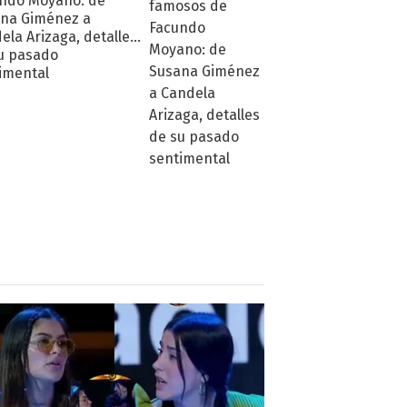
ndo Moyano: de
na Giménez a
ela Arizaga, detalles
u pasado
imental