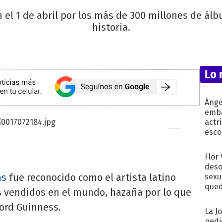
n el 1 de abril por los más de 300 millones de ál
historia.
Lo 
Ánge
emba
actr
esco
Flor
deso
as
fue reconocido como el artista latino
sexu
qued
s vendidos en el mundo, hazaña por lo que
ord Guinness.
La J
pedi