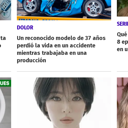
SERI
DOLOR
Qué 
sta
Un reconocido modelo de 37 años
8 ep
o
perdió la vida en un accidente
en u
mientras trabajaba en una
producción