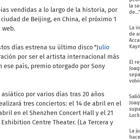
la s
as vendidas a lo largo de la historia, por
de...
a ciudad de Beijing, en China, el próximo 1
a web.
La i
de a
Acca
tos días estrena su último disco "
Julio
Kayn
cum
ación por ser el artista internacional más
El r
n ese país, premio otorgado por Sony
Joaq
sepa
volv
asiático por varios días tras 20 años
Sali
alizará tres conciertos: el 14 de abril en el
Joaq
supu
bril en el Shenzhen Concert Hall y el 21
Luck
Exhibition Centre Theater. (La Tercera y
La j
hace