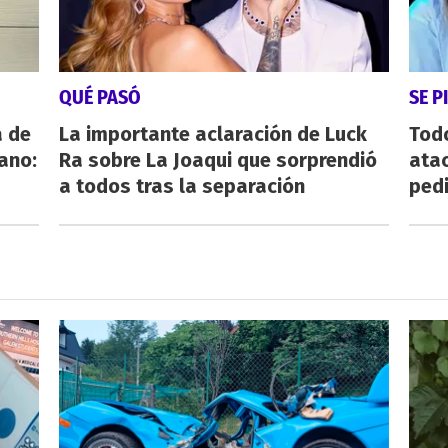
QUÉ PASÓ
SE P
a de
La importante aclaración de Luck
Todo
iano:
Ra sobre La Joaqui que sorprendió
atac
a todos tras la separación
ped