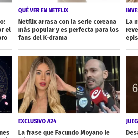
QUÉ VER EN NETFLIX
INVE
o:
Netflix arrasa con la serie coreana
La 
r el
más popular y es perfecta para los
reve
oro
fans del K-drama
epi
EXCLUSIVO A24
JUE
ones
La frase que Facundo Moyano le
Des